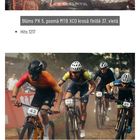
Blūms PK 5. posmā MTB XCO krosā finišē 37. vietā
Hits
1217