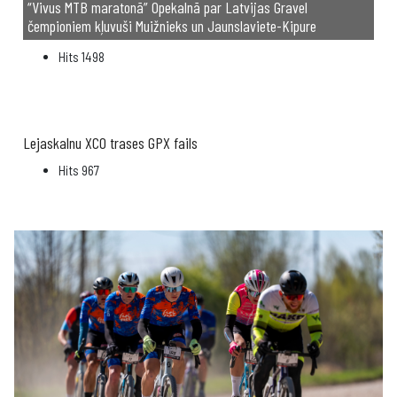
“Vivus MTB maratonā” Opekalnā par Latvijas Gravel
čempioniem kļuvuši Muižnieks un Jaunslaviete-Kipure
Hits
1498
Lejaskalnu XCO trases GPX fails
Hits
967