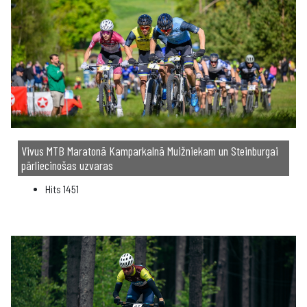
Vivus MTB Maratonā Kamparkalnā Muižniekam un Steinburgai
pārliecinošas uzvaras
Hits
1451