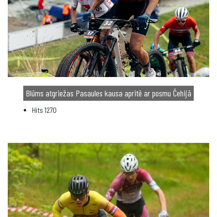
Blūms atgriežas Pasaules kausa apritē ar posmu Čehijā
Hits
1270