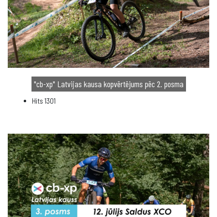
"cb-xp" Latvijas kausa kopvērtējums pēc 2. posma
Hits
1301