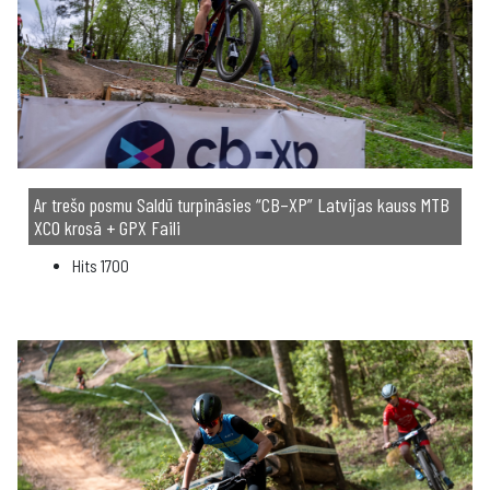
Ar trešo posmu Saldū turpināsies “CB–XP” Latvijas kauss MTB
XCO krosā + GPX Faili
Hits
1700