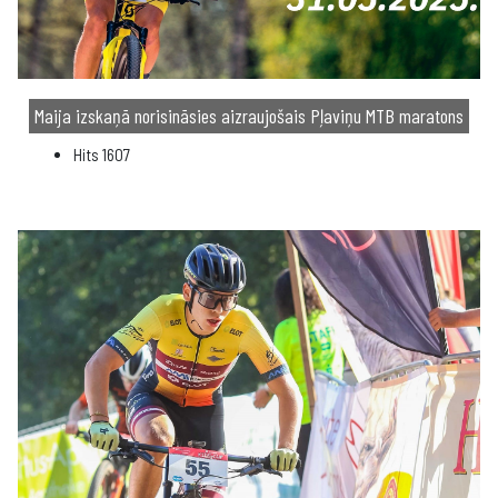
Maija izskaņā norisināsies aizraujošais Pļaviņu MTB maratons
Hits
1607