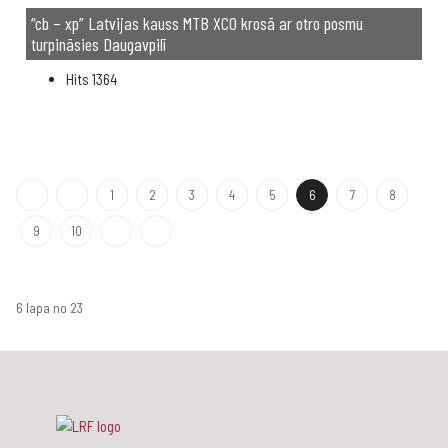
“cb – xp” Latvijas kauss MTB XCO krosā ar otro posmu
turpināsies Daugavpilī
Hits
1364
1
2
3
4
5
6
7
8
9
10
6 lapa no 23