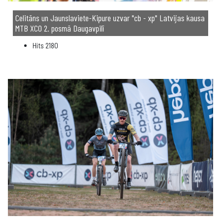
Celitāns un Jaunslaviete-Kipure uzvar "cb - xp" Latvijas kausa
MTB XCO 2. posmā Daugavpilī
Hits
2180