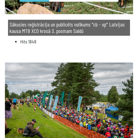
Sākusies reģistrācija un publicēts nolikums "cb - xp" Latvijas
kausa MTB XCO krosā 3. posmam Saldū
Hits
1848