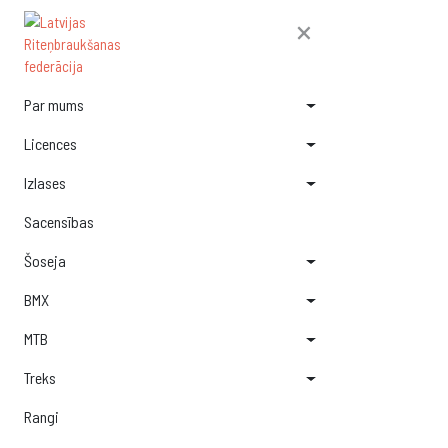
×
Par mums
Licences
Izlases
Sacensības
Šoseja
BMX
MTB
Treks
Rangi