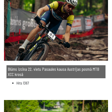
Blūms izcīna 22. vietu Pasaules kausa Austrijas posmā MTB
XCC krosā
Hits
1367