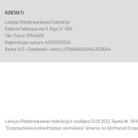
KONTAKTI
Latvijas Riteņbraukšanas Federācija
Roberta Feldmaņa iela 11, Rīga LV -1014
Tālr./fakss: 67540605
Reģistrācijas numurs: 40008023340
Banka: A/S «Swedbank», konts LV70HABA000140J038044
Latvijas Riteņbraukšanas federācija ir noslēgusi 12.05.2023. līgumu Nr. S
“Starptautiskās konkurētspējas veicināšana” ietvaros, ko līdzfinansē Eirop