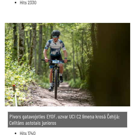
Hits
2330
Pivors gatavojoties EYOF, uzvar UCI C2 līmeņa krosā Čehijā;
Celitāns astotais junioros
Hits
1740