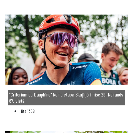
"Criterium du Dauphine" kalnu etapā Skujiņš finišē 29; Neilands
67. vietā
Hits
1358