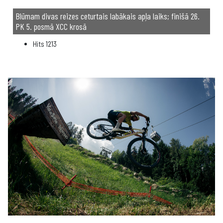
Blūmam divas reizes ceturtais labākais apļa laiks; finišā 26.
PK 5. posmā XCC krosā
Hits
1213