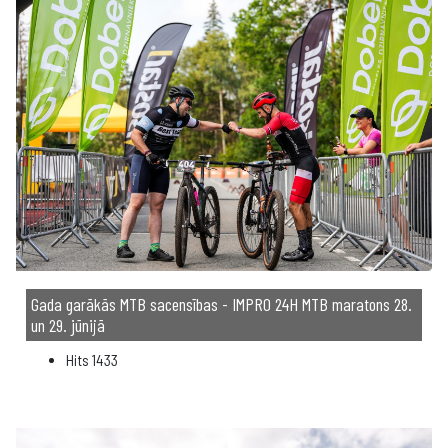
Gada garākās MTB sacensības - IMPRO 24H MTB maratons 28.
un 29. jūnijā
Hits
1433