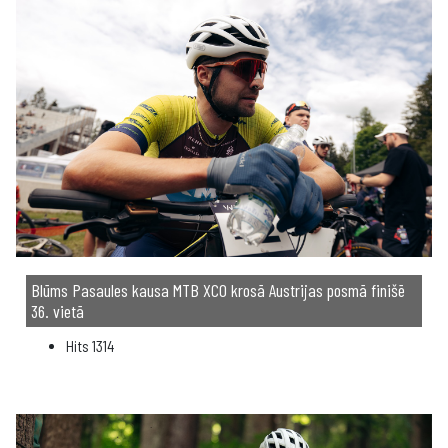
Blūms Pasaules kausa MTB XCO krosā Austrijas posmā finišē
36. vietā
Hits
1314