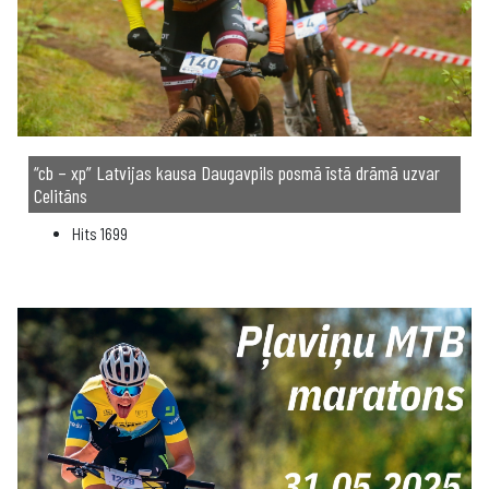
“cb – xp” Latvijas kausa Daugavpils posmā īstā drāmā uzvar
Celitāns
Hits
1699