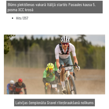
Blūms piektdienas vakarā Itālijā startēs Pasaules kausa 5.
posma XCC krosā
Hits
1357
Latvijas čempionāta Gravel riteņbraukšanā nolikums