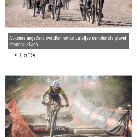
Alūksnes augstienē svētdien notiks Latvijas čempionāts gravel
riteņbraukšanā
Hits
1154