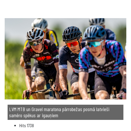
LVM MTB un Gravel maratona pārrobežas posmā latvieši
samēro spēkus ar igauņiem
Hits
1738