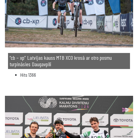
“cb – xp” Latvijas kauss MTB XCO krosā ar otro posmu
turpināsies Daugavpilī
Hits
1366