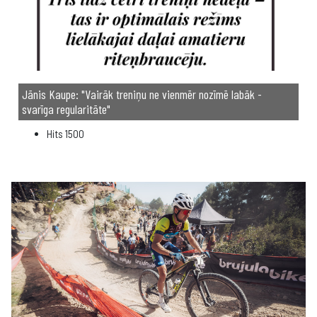
Jānis Kaupe: "Vairāk treniņu ne vienmēr nozīmē labāk -
svarīga regularitāte"
Hits
1500