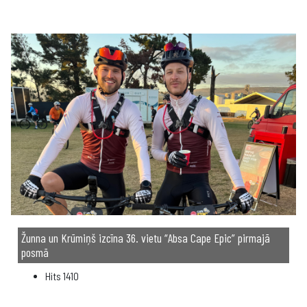
Žunna un Krūmiņš izcīna 36. vietu “Absa Cape Epic” pirmajā
posmā
Hits
1410