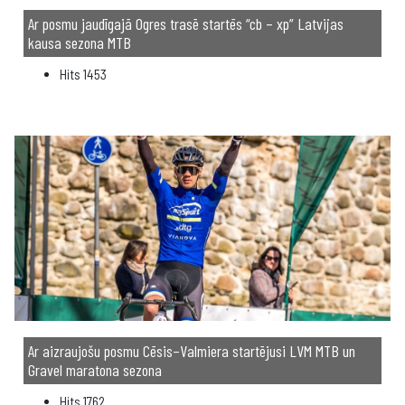
Ar posmu jaudīgajā Ogres trasē startēs “cb – xp” Latvijas
kausa sezona MTB
Hits
1453
Ar aizraujošu posmu Cēsis–Valmiera startējusi LVM MTB un
Gravel maratona sezona
Hits
1762