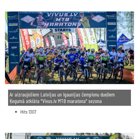
Ar aizraujošiem Latvijas un Igaunijas čempionu dueļiem
Ķegumā atklāta "Vivus.lv MTB maratona" sezona
Hits
1307