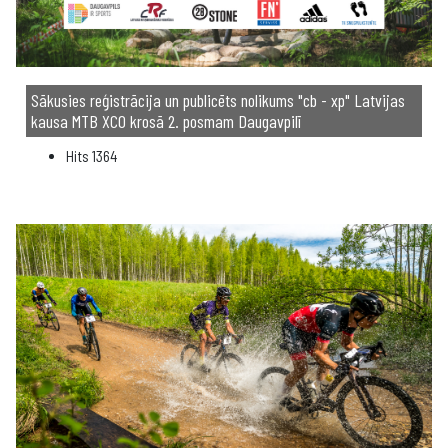
Sākusies reģistrācija un publicēts nolikums "cb - xp" Latvijas
kausa MTB XCO krosā 2. posmam Daugavpilī
Hits
1364