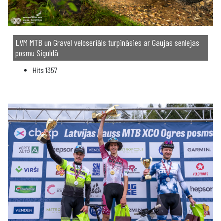
LVM MTB un Gravel veloseriāls turpināsies ar Gaujas senlejas
posmu Siguldā
Hits
1357