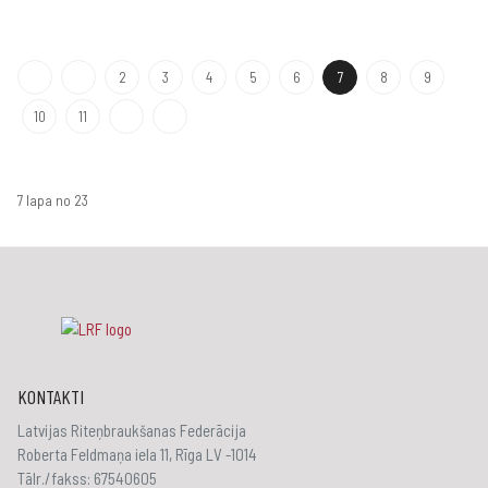
2
3
4
5
6
7
8
9
10
11
7 lapa no 23
KONTAKTI
Latvijas Riteņbraukšanas Federācija
Roberta Feldmaņa iela 11, Rīga LV -1014
Tālr./fakss: 67540605