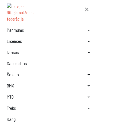
×
Par mums
Licences
Izlases
Sacensības
Šoseja
BMX
MTB
Treks
Rangi