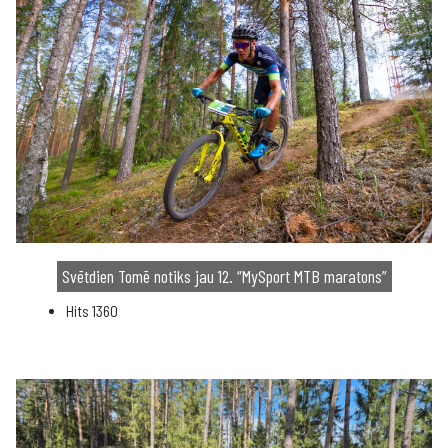
Svētdien Tomē notiks jau 12. “MySport MTB maratons”
Hits
1360