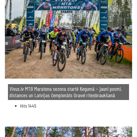
Vivus.lv MTB Maratona sezona startē Ķegumā – jauni posmi,
distances un Latvijas čempionāts Gravel riteņbraukšanā
Hits
1445