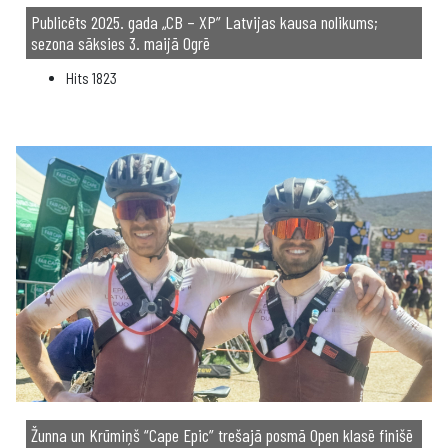
Publicēts 2025. gada „CB – XP” Latvijas kausa nolikums;
sezona sāksies 3. maijā Ogrē
Hits
1823
Žunna un Krūmiņš “Cape Epic” trešajā posmā Open klasē finišē