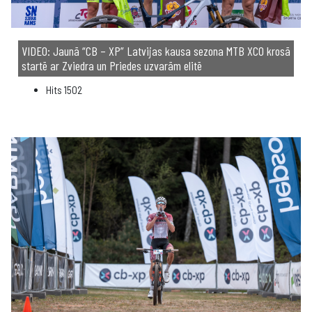
VIDEO: Jaunā “CB – XP” Latvijas kausa sezona MTB XCO krosā
startē ar Zviedra un Priedes uzvarām elitē
Hits
1502