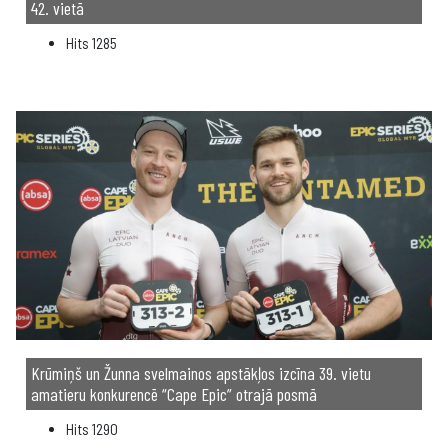
42. vietā
Hits
1285
Krūmiņš un Žunna svelmainos apstākļos izcīna 39. vietu
amatieru konkurencē “Cape Epic” otrajā posmā
Hits
1290