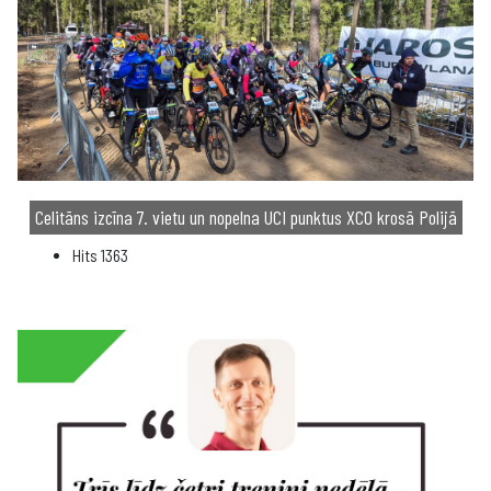
Celitāns izcīna 7. vietu un nopelna UCI punktus XCO krosā Polijā
Hits
1363