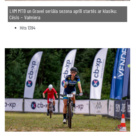
LVM MTB un Gravel seriāla sezona aprīlī startēs ar klasiku:
Cēsis – Valmiera
Hits
1394