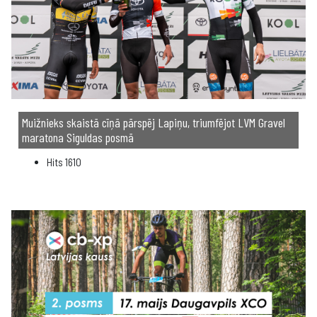
Muižnieks skaistā cīņā pārspēj Lapiņu, triumfējot LVM Gravel
maratona Siguldas posmā
Hits
1610