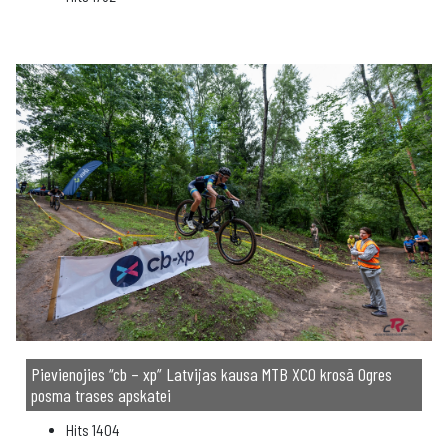
Pievienojies “cb – xp” Latvijas kausa MTB XCO krosā Ogres
posma trases apskatei
Hits
1404