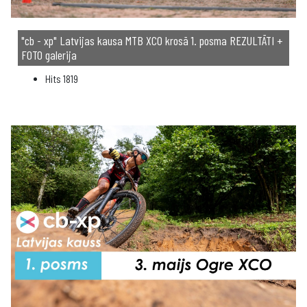
"cb - xp" Latvijas kausa MTB XCO krosā 1. posma REZULTĀTI +
FOTO galerija
Hits
1819