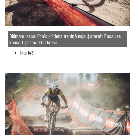
Blūmam iespaidīgais kritiens treniņā neļauj startēt Pasaules
kausa 1. posmā XCC krosā
Hits
1451