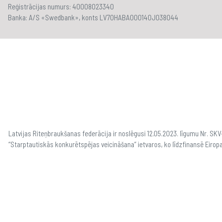
Reģistrācijas numurs: 40008023340
Banka: A/S «Swedbank», konts LV70HABA000140J038044
Latvijas Riteņbraukšanas federācija ir noslēgusi 12.05.2023. līgumu Nr. S
“Starptautiskās konkurētspējas veicināšana” ietvaros, ko līdzfinansē Eirop