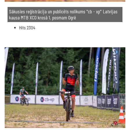
Sākusies reģistrācija un publicēts nolikums "cb - xp" Latvijas
kausa MTB XCO krosā 1. posmam Ogrē
Hits
2304