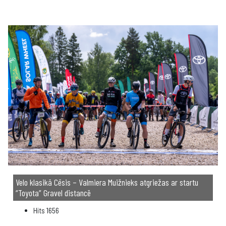
Velo klasikā Cēsis – Valmiera Muižnieks atgriežas ar startu
“Toyota” Gravel distancē
Hits
1656