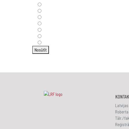
Nosūtīt
KONTAK
Latvijas
Roberta 
Tālr./f
Reģistr