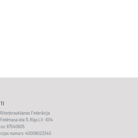
TI
 Riteņbraukšanas Federācija
Feldmaņa iela 11, Rīga LV -1014
akss: 67540605
ācijas numurs: 40008023340