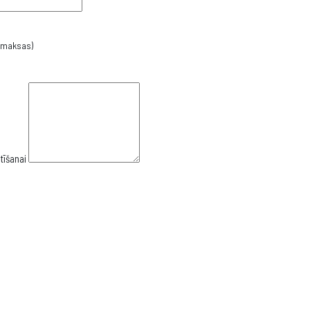
s maksas)
tīšanai