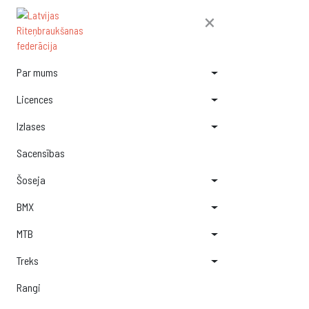
×
Par mums
Licences
Izlases
Sacensības
Šoseja
BMX
MTB
Treks
Rangi