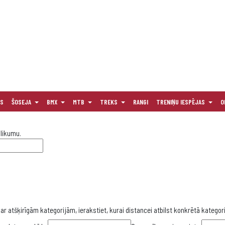
AS
ŠOSEJA
BMX
MTB
TREKS
RANGI
TRENIŅU IESPĒJAS
O
olikumu.
r atšķirīgām kategorijām, ierakstiet, kurai distancei atbilst konkrētā kategori