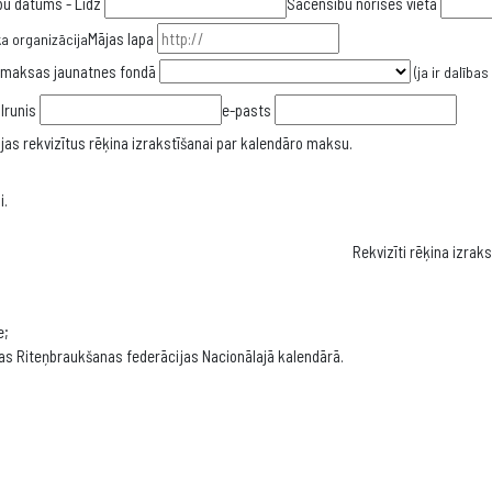
u datums - Līdz
Sacensību norises vieta
Mājas lapa
ka organizācija
emaksas jaunatnes fondā
(ja ir dalība
lrunis
e-pasts
cijas rekvizītus rēķina izrakstīšanai par kalendāro maksu.
i.
Rekvizīti rēķina izraks
e;
vijas Riteņbraukšanas federācijas Nacionālajā kalendārā.