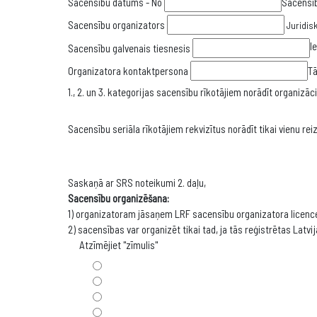
Sacensību datums - No
Sacensīb
Sacensību organizators
Juridis
I
Sacensību galvenais tiesnesis
Organizatora kontaktpersona
Tā
1., 2. un 3. kategorijas sacensību rīkotājiem norādīt organizā
Sacensību seriāla rīkotājiem rekvizītus norādīt tikai vienu reiz
Saskaņā ar SRS noteikumi 2. daļu,
Sacensību organizēšana:
1) organizatoram jāsaņem LRF sacensību organizatora licenc
2) sacensības var organizēt tikai tad, ja tās reģistrētas Lat
Atzīmējiet "zīmulis"