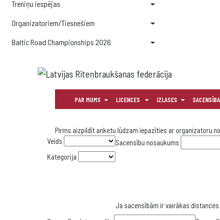
Treniņu iespējas
Organizatoriem/Tiesnešiem
Baltic Road Championships 2026
PAR MUMS
LICENCES
IZLASES
SACENSĪB
BALTIC ROAD CHAMPIONSHIPS 2026
Pirms aizpildīt anketu lūdzam iepazīties ar organizatoru n
Veids
Sacensību nosaukums
Kategorija
Ja sacensībām ir vairākas distances a