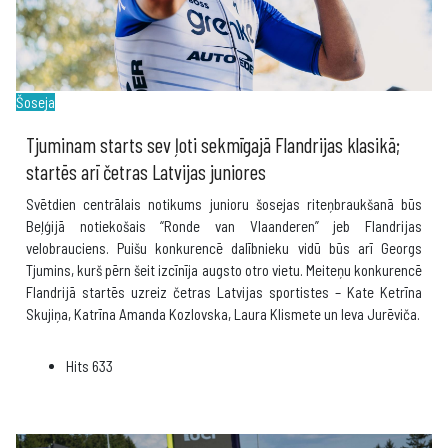
Šoseja
Tjuminam starts sev ļoti sekmīgajā Flandrijas klasikā;
startēs arī četras Latvijas juniores
Svētdien centrālais notikums junioru šosejas riteņbraukšanā būs
Beļģijā notiekošais “Ronde van Vlaanderen” jeb Flandrijas
velobrauciens. Puišu konkurencē dalībnieku vidū būs arī Georgs
Tjumins, kurš pērn šeit izcīnīja augsto otro vietu. Meiteņu konkurencē
Flandrijā startēs uzreiz četras Latvijas sportistes – Kate Ketrīna
Skujiņa, Katrīna Amanda Kozlovska, Laura Klismete un Ieva Jurēviča.
Hits
633