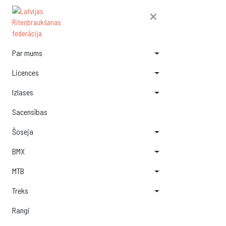
×
Par mums
Licences
Izlases
Sacensības
Šoseja
BMX
MTB
Treks
Rangi