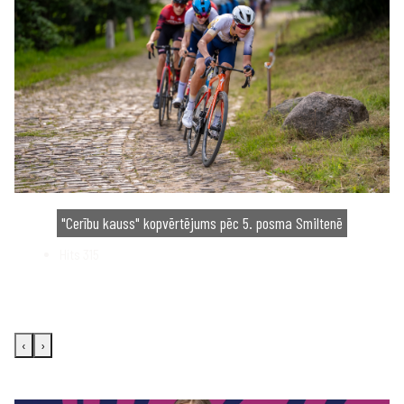
"Cerību kauss" kopvērtējums pēc 5. posma Smiltenē
Hits
315
‹
›