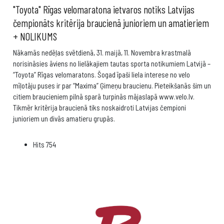
"Toyota" Rīgas velomaratona ietvaros notiks Latvijas
čempionāts kritērija braucienā junioriem un amatieriem
+ NOLIKUMS
Nākamās nedēļas svētdienā, 31. maijā, 11. Novembra krastmalā
norisināsies āviens no lielākajiem tautas sporta notikumiem Latvijā –
“Toyota” Rīgas velomaratons. Šogad īpaši liela interese no velo
mīļotāju puses ir par “Maxima” Ģimeņu braucienu. Pieteikšanās šim un
citiem braucieniem pilnā sparā turpinās mājaslapā www.velo.lv.
Tikmēr kritērija braucienā tiks noskaidroti Latvijas čempioni
junioriem un divās amatieru grupās.
Hits
754