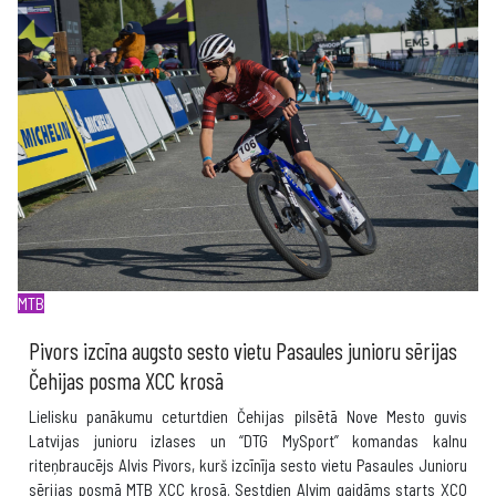
MTB
Pivors izcīna augsto sesto vietu Pasaules junioru sērijas
Čehijas posma XCC krosā
Lielisku panākumu ceturtdien Čehijas pilsētā Nove Mesto guvis
Latvijas junioru izlases un “DTG MySport” komandas kalnu
riteņbraucējs Alvis Pivors, kurš izcīnīja sesto vietu Pasaules Junioru
sērijas posmā MTB XCC krosā. Sestdien Alvim gaidāms starts XCO