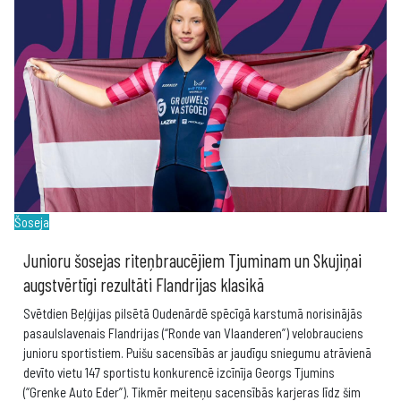
Šoseja
Junioru šosejas riteņbraucējiem Tjuminam un Skujiņai
augstvērtīgi rezultāti Flandrijas klasikā
Svētdien Beļģijas pilsētā Oudenārdē spēcīgā karstumā norisinājās
pasaulslavenais Flandrijas (“Ronde van Vlaanderen”) velobrauciens
junioru sportistiem. Puišu sacensībās ar jaudīgu sniegumu atrāvienā
devīto vietu 147 sportistu konkurencē izcīnīja Georgs Tjumins
(“Grenke Auto Eder”). Tikmēr meiteņu sacensībās karjeras līdz šim