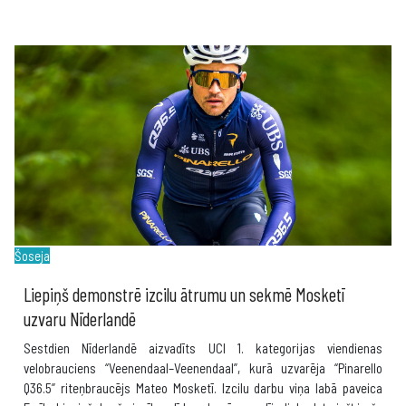
Šoseja
Liepiņš demonstrē izcilu ātrumu un sekmē Mosketī
uzvaru Nīderlandē
Sestdien Nīderlandē aizvadīts UCI 1. kategorijas viendienas
velobrauciens “Veenendaal–Veenendaal”, kurā uzvarēja “Pinarello
Q36.5” riteņbraucējs Mateo Mosketī. Izcilu darbu viņa labā paveica