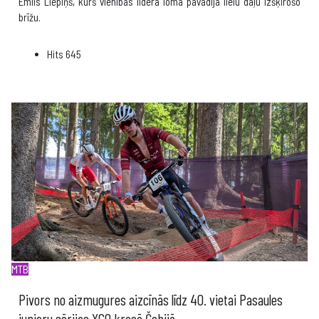
Emīls Liepiņš, kurš vienības līdera lomā pavadīja lielu daļu izšķirošo
brīžu.
Hits
645
MTB
Pivors no aizmugures aizcīnās līdz 40. vietai Pasaules
junioru sērijas XCO krosā Čehijā