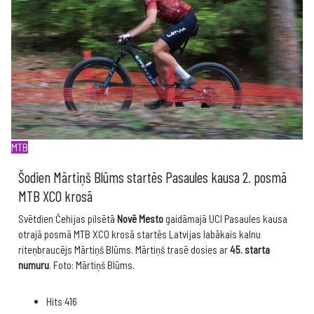
MTB
Šodien Mārtiņš Blūms startēs Pasaules kausa 2. posmā
MTB XCO krosā
Svētdien Čehijas pilsētā
Novē Mesto
gaidāmajā UCI Pasaules kausa
otrajā posmā MTB XCO krosā startēs Latvijas labākais kalnu
riteņbraucējs Mārtiņš Blūms. Mārtiņš trasē dosies ar
45. starta
numuru
. Foto: Mārtiņš Blūms.
Hits
416