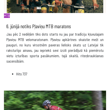
MTB
6. jūnijā notiks Pļaviņu MTB maratons
Jau pēc 2 nedēļām tiks dots starts nu jau par tradīciju kļuvušajam
Pļaviņu MTB velomaratonam. Pļaviņu apkārtnes skaistie meži un
pauguri, no kuru virsotnēm paveras lielisks skats uz Latvijai tik
raksturīgo ainavu, jau iepriekš sevi izcili pierādījuši kā piemērotu
vietu izturības sporta pasākumiem, tajā skaitā, riteņbraukšanas
sacensībām.
Hits
737