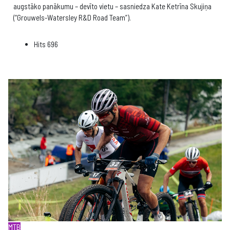
augstāko panākumu – devīto vietu – sasniedza Kate Ketrīna Skujiņa
(“Grouwels-Watersley R&D Road Team”).
Hits
696
MTB