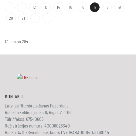
12
13
14
15
16
17
18
19
20
21
17 lapa no 294
KONTAKTI
Latvijas Riteņbraukšanas Federācija
Roberta Feldmaņa iela 11, Rīga LV -1014
Tālr./fakss: 67540605
Reģistrācijas numurs: 40008023340
Banka: A/S «Swedbank», konts LV70HABA000140J038044