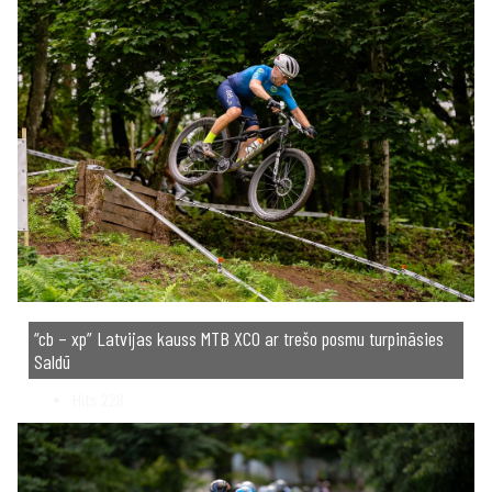
“cb – xp” Latvijas kauss MTB XCO ar trešo posmu turpināsies
Saldū
Hits
228