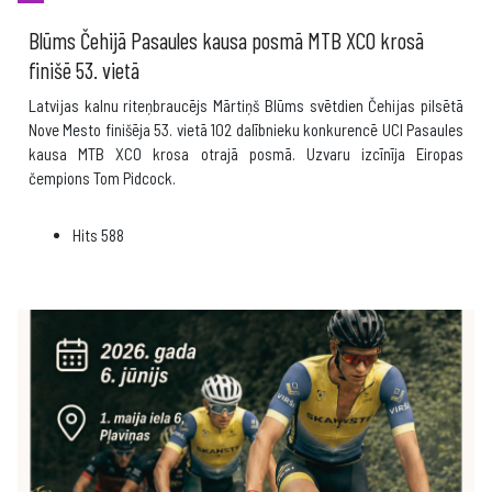
Blūms Čehijā Pasaules kausa posmā MTB XCO krosā
finišē 53. vietā
Latvijas kalnu riteņbraucējs Mārtiņš Blūms svētdien Čehijas pilsētā
Nove Mesto finišēja 53. vietā 102 dalībnieku konkurencē UCI Pasaules
kausa MTB XCO krosa otrajā posmā. Uzvaru izcīnīja Eiropas
čempions Tom Pidcock.
Hits
588