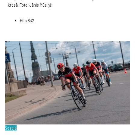
krosā. Foto: Jānis Mūsiņš.
Hits
832
Šoseja