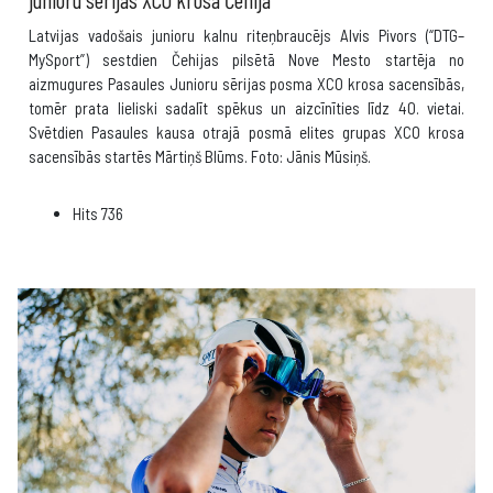
Latvijas vadošais junioru kalnu riteņbraucējs Alvis Pivors (“DTG–
MySport”) sestdien Čehijas pilsētā Nove Mesto startēja no
aizmugures Pasaules Junioru sērijas posma XCO krosa sacensībās,
tomēr prata lieliski sadalīt spēkus un aizcīnīties līdz 40. vietai.
Svētdien Pasaules kausa otrajā posmā elites grupas XCO krosa
sacensībās startēs Mārtiņš Blūms. Foto: Jānis Mūsiņš.
Hits
736