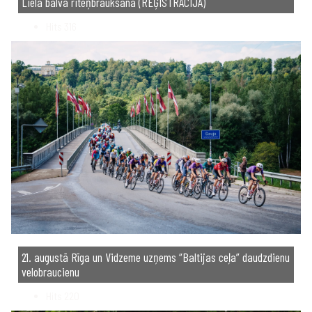
Lielā balva riteņbraukšanā (REĢISTRĀCIJA)
Hits
316
21. augustā Rīga un Vidzeme uzņems “Baltijas ceļa” daudzdienu
velobraucienu
Hits
220