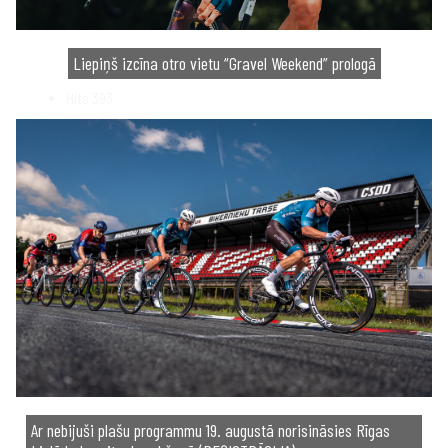
Liepiņš izcīna otro vietu “Gravel Weekend” prologā
Hits
393
Ar nebijuši plašu programmu 19. augustā norisināsies Rīgas