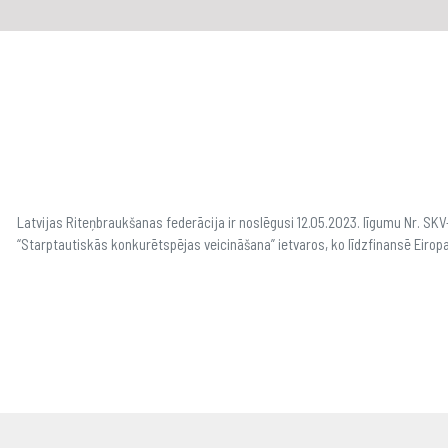
Latvijas Riteņbraukšanas federācija ir noslēgusi 12.05.2023. līgumu Nr. S
“Starptautiskās konkurētspējas veicināšana” ietvaros, ko līdzfinansē Eirop