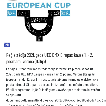
BMX
Reģistrācija 2021. gada UEC BMX Eiropas kausa 1. - 2.
posmam, Verona (Itālija)
Latvijas Riteņbraukšanas federācija informē, ka pieteikšanās uz
2021. gada UEC BMX Eiropas kausa 1. un 2. posmu Verona (Itālijā) ir
iespējama līdz 12. aprīlim nosūtot pieteikuma formu uz elektroniskā
pasta adresei: Šī e-pasta adrese ir aizsargāta no mēstuļu robotiem.
Pārlūkprogrammai ir jābūt ieslēgtam JavaScript atbalstam, lai varētu
to apskatīt.
document.getElementById('cloak38fa0f270647373c18e6966eb8dc4d3b').i
= ''; var prefix = 'ma' + 'il' + 'to'; var path = 'hr' + 'ef' + '='; var
...