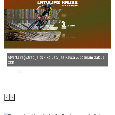
Atvērta reģistrācija cb - xp Latvijas kausa 3. posmam Saldus
XCO
Hits
640
‹
›