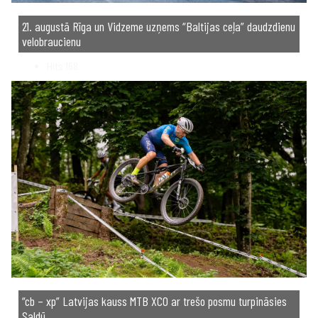
21. augustā Rīga un Vidzeme uzņems “Baltijas ceļa” daudzdienu
velobraucienu
Hits
168
“cb – xp” Latvijas kauss MTB XCO ar trešo posmu turpināsies
Saldū