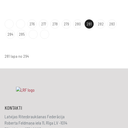
276
277
278
279
280
281
282
283
284
285
281 lapa no 294
KONTAKTI
Latvijas Riteņbraukšanas Federācija
Roberta Feldmaņa iela 11, Rīga LV -1014