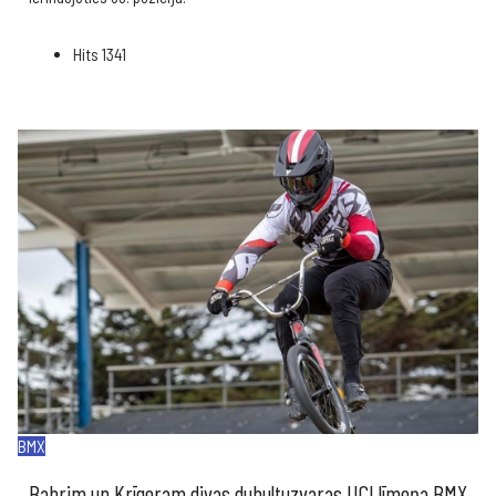
Hits
1341
BMX
Babrim un Krīgeram divas dubultuzvaras UCI līmeņa BMX