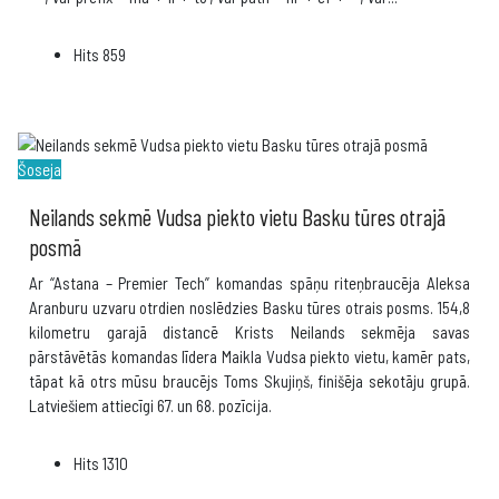
Hits
859
Šoseja
Neilands sekmē Vudsa piekto vietu Basku tūres otrajā
posmā
Ar “Astana – Premier Tech” komandas spāņu riteņbraucēja Aleksa
Aranburu uzvaru otrdien noslēdzies Basku tūres otrais posms. 154,8
kilometru garajā distancē Krists Neilands sekmēja savas
pārstāvētās komandas līdera Maikla Vudsa piekto vietu, kamēr pats,
tāpat kā otrs mūsu braucējs Toms Skujiņš, finišēja sekotāju grupā.
Latviešiem attiecīgi 67. un 68. pozīcija.
Hits
1310