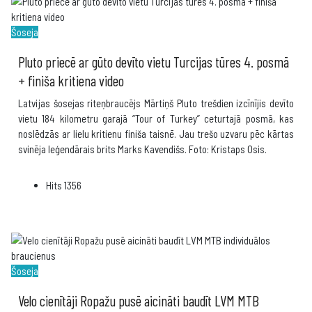
Šoseja
Pluto priecē ar gūto devīto vietu Turcijas tūres 4. posmā
+ finiša kritiena video
Latvijas šosejas riteņbraucējs Mārtiņš Pluto trešdien izcīnījis devīto
vietu 184 kilometru garajā “Tour of Turkey” ceturtajā posmā, kas
noslēdzās ar lielu kritienu finiša taisnē. Jau trešo uzvaru pēc kārtas
svinēja leģendārais brits Marks Kavendišs. Foto: Kristaps Osis.
Hits
1356
Šoseja
Velo cienītāji Ropažu pusē aicināti baudīt LVM MTB