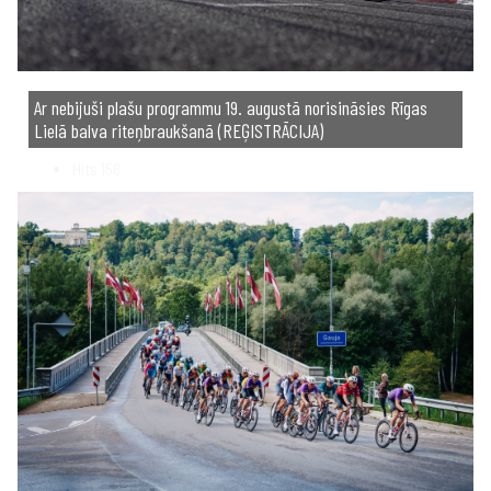
Ar nebijuši plašu programmu 19. augustā norisināsies Rīgas
Lielā balva riteņbraukšanā (REĢISTRĀCIJA)
Hits
156