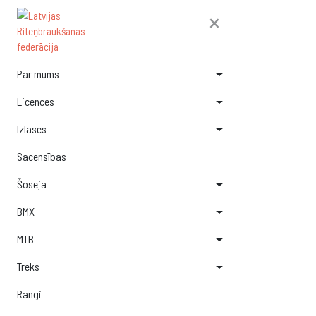
×
Par mums
Licences
Izlases
Sacensības
Šoseja
BMX
MTB
Treks
Rangi