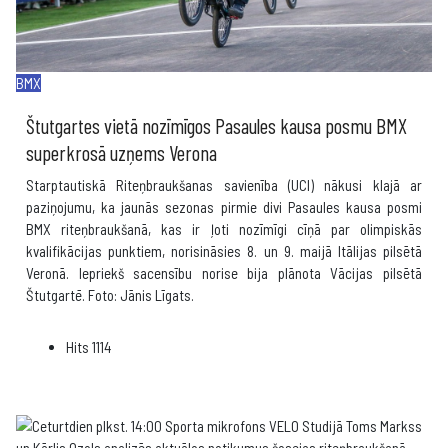
BMX
Štutgartes vietā nozīmīgos Pasaules kausa posmu BMX
superkrosā uzņems Verona
Starptautiskā Riteņbraukšanas savienība (UCI) nākusi klajā ar
paziņojumu, ka jaunās sezonas pirmie divi Pasaules kausa posmi
BMX riteņbraukšanā, kas ir ļoti nozīmīgi cīņā par olimpiskās
kvalifikācijas punktiem, norisināsies 8. un 9. maijā Itālijas pilsētā
Veronā. Iepriekš sacensību norise bija plānota Vācijas pilsētā
Štutgartē. Foto: Jānis Līgats.
Hits
1114