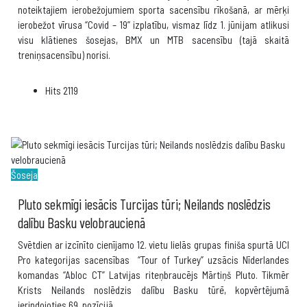
noteiktajiem ierobežojumiem sporta sacensību rīkošanā, ar mērķi
ierobežot vīrusa “Covid – 19” izplatību, vismaz līdz 1. jūnijam atlikusi
visu klātienes šosejas, BMX un MTB sacensību (tajā skaitā
treniņsacensību) norisi.
Hits
2119
Šoseja
Pluto sekmīgi iesācis Turcijas tūri; Neilands noslēdzis
dalību Basku velobraucienā
Svētdien ar izcīnīto cienījamo 12. vietu lielās grupas finiša spurtā UCI
Pro kategorijas sacensības “Tour of Turkey” uzsācis Nīderlandes
komandas “Abloc CT” Latvijas riteņbraucējs Mārtiņš Pluto. Tikmēr
Krists Neilands noslēdzis dalību Basku tūrē, kopvērtējumā
ierindojoties 69. pozīcijā.