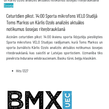
Šoseja
Ceturtdien plkst. 14:00 Sporta mikrofons VELO Studijā
Toms Markss un Kārlis Ozols analizēs aktuālos
notikumus šosejas riteņbraukšanā
Aicinām ceturtdien plkst. 14:00 ikvienu sporta līdzjutēju pieslēgties
Sporta mikrofons VELO Studijas raidījumam, kurā Toms Markss un
sporta žurnālists Kārlis Ozols analizēs aktuālos notikumus šosejas
riteņbraukšanā, kas saistīti ar Latvijas sportistiem. Uzmanība tiks
pievērsta Induraina velobraucienam, Basku tūrei, beļģu klasikām.
Hits
1327