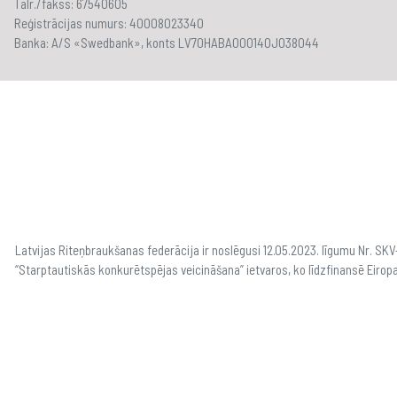
Tālr./fakss: 67540605
Reģistrācijas numurs: 40008023340
Banka: A/S «Swedbank», konts LV70HABA000140J038044
Latvijas Riteņbraukšanas federācija ir noslēgusi 12.05.2023. līgumu Nr. S
“Starptautiskās konkurētspējas veicināšana” ietvaros, ko līdzfinansē Eirop