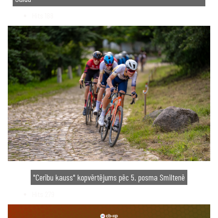
Hits
188
"Cerību kauss" kopvērtējums pēc 5. posma Smiltenē
Hits
279