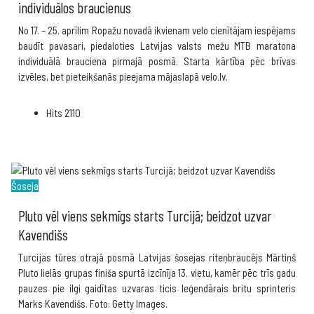
individuālos braucienus
No 17. – 25. aprīlim Ropažu novadā ikvienam velo cienītājam iespējams
baudīt pavasari, piedaloties Latvijas valsts mežu MTB maratona
individuālā brauciena pirmajā posmā. Starta kārtība pēc brīvas
izvēles, bet pieteikšanās pieejama mājaslapā velo.lv.
Hits
2110
Šoseja
Pluto vēl viens sekmīgs starts Turcijā; beidzot uzvar
Kavendišs
Turcijas tūres otrajā posmā Latvijas šosejas riteņbraucējs Mārtiņš
Pluto lielās grupas finiša spurtā izcīnīja 13. vietu, kamēr pēc trīs gadu
pauzes pie ilgi gaidītas uzvaras ticis leģendārais britu sprinteris
Marks Kavendišs. Foto: Getty Images.