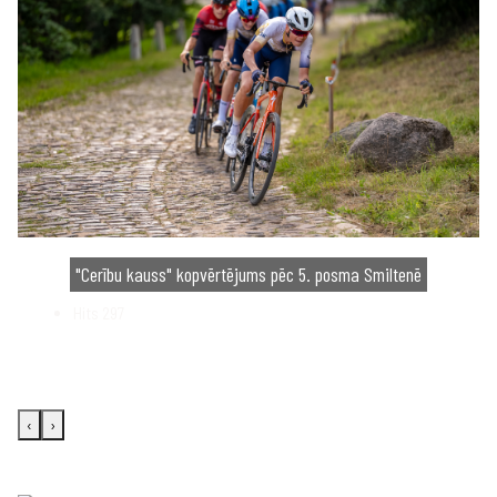
"Cerību kauss" kopvērtējums pēc 5. posma Smiltenē
Hits
297
‹
›