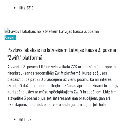
Hits
2318
Šoseja
Pavlovs labākais no latviešiem Latvijas kausa 3. posmā
"Zwift" platformā
Aizvadīts 3. posms LRF un velo veikala ZZK organizētajās e-sporta
riteņbraukšanas sacensībās Zwift platformā, kuras spējušas
piesaistīt līdz pat 280 braucējiem uz vienu posmu, kā arī interesi
izrādījuši dažādi e-sporta riteņbraukšanas aprindās zināmi braucēji,
kuri spēkojušies ar mūsu spēcīgākajiem Zwift braucējiem. Līdz šim
aizvadītie 3 posmi bijuši ļoti interesanti gan braucējiem, gan arī
skatītājiem, jo spriedze par vietu sadalījumu ir bijusi ļoti liela.
Hits
1521