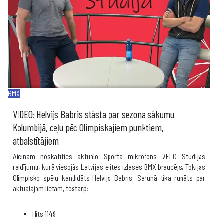
BMX
VIDEO: Helvijs Babris stāsta par sezona sākumu
Kolumbijā, ceļu pēc Olimpiskajiem punktiem,
atbalstītājiem
Aicinām noskatīties aktuālo Sporta mikrofons VELO Studijas
raidījumu, kurā viesojās Latvijas elites izlases BMX braucējs, Tokijas
Olimpisko spēļu kandidāts Helvijs Babris. Sarunā tika runāts par
aktuālajām lietām, tostarp:
Hits
1149