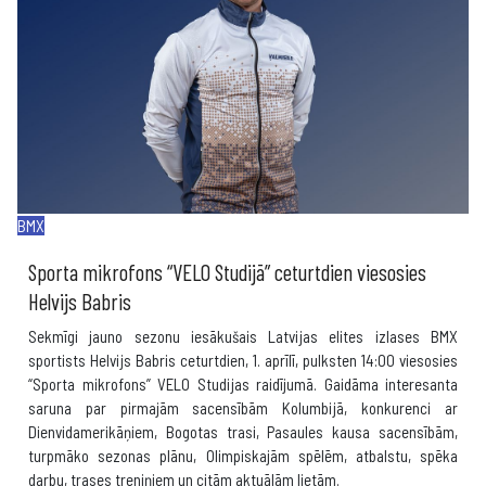
BMX
Sporta mikrofons “VELO Studijā” ceturtdien viesosies
Helvijs Babris
Sekmīgi jauno sezonu iesākušais Latvijas elites izlases BMX
sportists Helvijs Babris ceturtdien, 1. aprīlī, pulksten 14:00 viesosies
“Sporta mikrofons” VELO Studijas raidījumā. Gaidāma interesanta
saruna par pirmajām sacensībām Kolumbijā, konkurenci ar
Dienvidamerikāņiem, Bogotas trasi, Pasaules kausa sacensībām,
turpmāko sezonas plānu, Olimpiskajām spēlēm, atbalstu, spēka
darbu, trases treniņiem un citām aktuālām lietām.