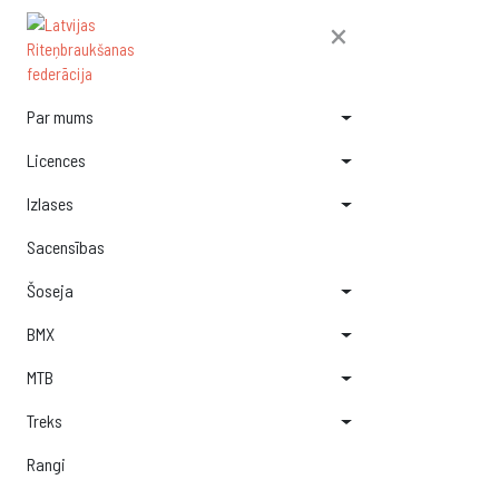
×
Par mums
Licences
Izlases
Sacensības
Šoseja
BMX
MTB
Treks
Rangi