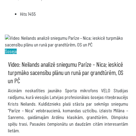
Hits
1455
Šoseja
Video: Neilands analizē sniegumu Parīze – Nica; ieskicē
turpmāko sacensību plānu un runā par grandtūrēm, OS
un PČ
Aicinām noskatīties jaunāko Sporta mikrofons VELO Studijas
raidījumu, kurā viesojās Latvijas profesionālais šosejas riteņbraucējs
Krists Neilands. Kuldīdznieks plaši stāsta par sekmīgo sniegumu
“Parīze – Nica” velobraucienā, komandas uzticību, izlaisto Milāna –
Sanremo, gaidāmajām Ardēnu klasikām, grandtūrēm, Olimpisko
spēļu trasi, Pasaules čempionātu un daudzām citām interesantām
lietām.