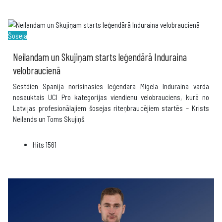
Šoseja
Neilandam un Skujiņam starts leģendārā Induraina
velobraucienā
Sestdien Spānijā norisināsies leģendārā Migela Induraina vārdā
nosauktais UCI Pro kategorijas viendienu velobrauciens, kurā no
Latvijas profesionālajiem šosejas riteņbraucējiem startēs – Krists
Neilands un Toms Skujiņš.
Hits
1561