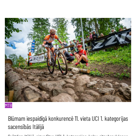
MTB
Blūmam iespaidīgā konkurencē 11. vieta UCI 1. kategorijas
sacensībās Itālijā