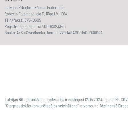
Latvijas Riteņbraukšanas Federācija
Roberta Feldmaņa iela 11, Rīga LV -1014
Tālr./fakss: 67540605
Reģistrācijas numurs: 40008023340
Banka: A/S «Swedbank», konts LV70HABA000140J038044
Latvijas Riteņbraukšanas federācija ir noslēgusi 12.05.2023. līgumu Nr. S
“Starptautiskās konkurētspējas veicināšana” ietvaros, ko līdzfinansē Eirop