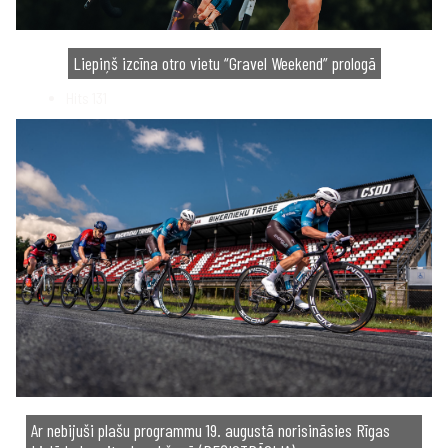
Liepiņš izcīna otro vietu “Gravel Weekend” prologā
Hits
131
Ar nebijuši plašu programmu 19. augustā norisināsies Rīgas