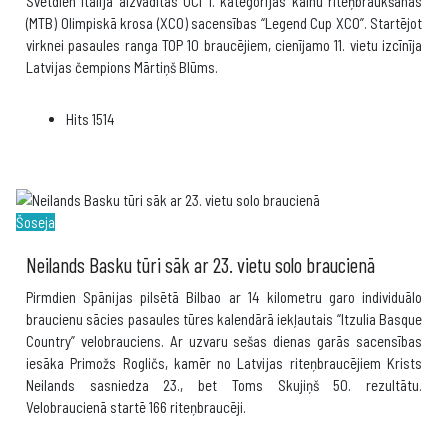
Svētdien Itālijā aizvadītas UCI 1. kategorijas kalnu riteņbraukšanas
(MTB) Olimpiskā krosa (XCO) sacensības “Legend Cup XCO”. Startējot
virknei pasaules ranga TOP 10 braucējiem, cienījamo 11. vietu izcīnīja
Latvijas čempions Mārtiņš Blūms.
Hits
1514
Šoseja
Neilands Basku tūri sāk ar 23. vietu solo braucienā
Pirmdien Spānijas pilsētā Bilbao ar 14 kilometru garo individuālo
braucienu sācies pasaules tūres kalendārā iekļautais “Itzulia Basque
Country” velobrauciens. Ar uzvaru sešas dienas garās sacensības
iesāka Primožs Rogličs, kamēr no Latvijas riteņbraucējiem Krists
Neilands sasniedza 23., bet Toms Skujiņš 50. rezultātu.
Velobraucienā startē 166 riteņbraucēji.