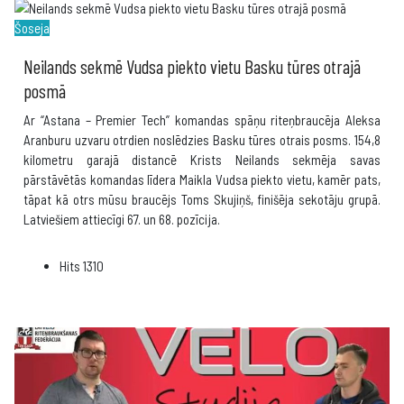
Šoseja
Neilands sekmē Vudsa piekto vietu Basku tūres otrajā
posmā
Ar “Astana – Premier Tech” komandas spāņu riteņbraucēja Aleksa
Aranburu uzvaru otrdien noslēdzies Basku tūres otrais posms. 154,8
kilometru garajā distancē Krists Neilands sekmēja savas
pārstāvētās komandas līdera Maikla Vudsa piekto vietu, kamēr pats,
tāpat kā otrs mūsu braucējs Toms Skujiņš, finišēja sekotāju grupā.
Latviešiem attiecīgi 67. un 68. pozīcija.
Hits
1310