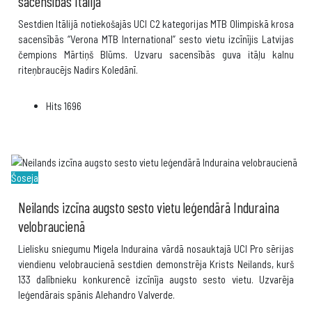
sacensībās Itālijā
Sestdien Itālijā notiekošajās UCI C2 kategorijas MTB Olimpiskā krosa
sacensībās “Verona MTB International” sesto vietu izcīnījis Latvijas
čempions Mārtiņš Blūms. Uzvaru sacensībās guva itāļu kalnu
riteņbraucējs Nadirs Koledānī.
Hits
1696
Šoseja
Neilands izcīna augsto sesto vietu leģendārā Induraina
velobraucienā
Lielisku sniegumu Migela Induraina vārdā nosauktajā UCI Pro sērijas
viendienu velobraucienā sestdien demonstrēja Krists Neilands, kurš
133 dalībnieku konkurencē izcīnīja augsto sesto vietu. Uzvarēja
leģendārais spānis Alehandro Valverde.