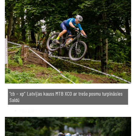
“cb – xp” Latvijas kauss MTB XCO ar trešo posmu turpināsies
Saldū
Hits
202