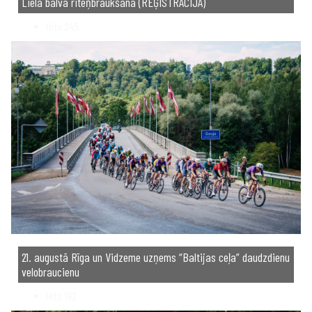
Lielā balva riteņbraukšanā (REĢISTRĀCIJA)
Hits
245
21. augustā Rīga un Vidzeme uzņems “Baltijas ceļa” daudzdienu
velobraucienu
Hits
192