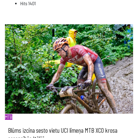
Hits
1401
MTB
Blūms izcīna sesto vietu UCI līmeņa MTB XCO krosa