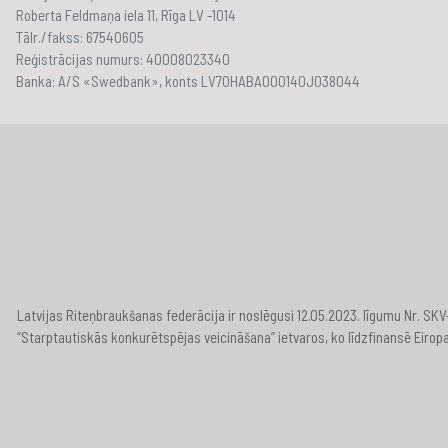
Roberta Feldmaņa iela 11, Rīga LV -1014
Tālr./fakss: 67540605
Reģistrācijas numurs: 40008023340
Banka: A/S «Swedbank», konts LV70HABA000140J038044
Latvijas Riteņbraukšanas federācija ir noslēgusi 12.05.2023. līgumu Nr. S
“Starptautiskās konkurētspējas veicināšana” ietvaros, ko līdzfinansē Eirop