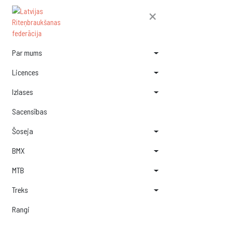
×
Par mums
Licences
Izlases
Sacensības
Šoseja
BMX
MTB
Treks
Rangi