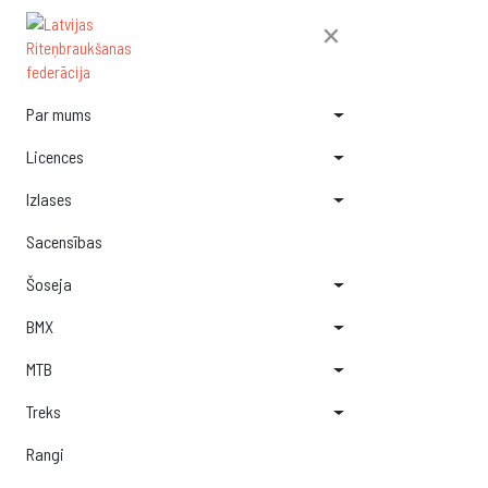
×
Par mums
Licences
Izlases
Sacensības
Šoseja
BMX
MTB
Treks
Rangi