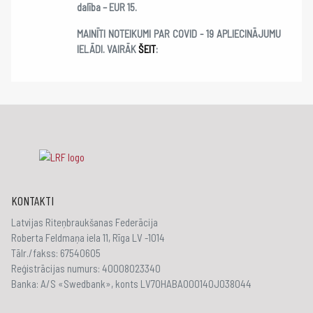
dalība – EUR 15.
MAINĪTI NOTEIKUMI PAR COVID - 19 APLIECINĀJUMU
IELĀDI. VAIRĀK
ŠEIT
:
KONTAKTI
Latvijas Riteņbraukšanas Federācija
Roberta Feldmaņa iela 11, Rīga LV -1014
Tālr./fakss: 67540605
Reģistrācijas numurs: 40008023340
Banka: A/S «Swedbank», konts LV70HABA000140J038044