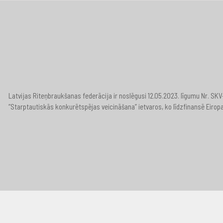
Latvijas Riteņbraukšanas federācija ir noslēgusi 12.05.2023. līgumu Nr. S
“Starptautiskās konkurētspējas veicināšana” ietvaros, ko līdzfinansē Eirop