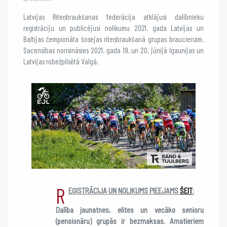
Latvijas Riteņbraukšanas federācija atklājusi dalībnieku
reģistrāciju un publicējusi nolikumu 2021. gada Latvijas un
Baltijas čempionāta šosejas riteņbraukšanā grupas braucienam.
Sacensības norisināsies 2021. gada 19. un 20. jūnijā Igaunijas un
Latvijas robežpilsētā Valgā.
R
EĢISTRĀCIJA UN NOLIKUMS PIEEJAMS
ŠEIT
:
Dalība jaunatnes, elites un vecāko senioru
(pensionāru) grupās ir bezmaksas. Amatieriem