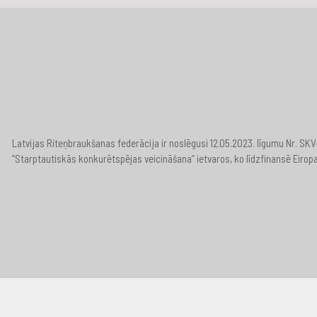
Latvijas Riteņbraukšanas federācija ir noslēgusi 12.05.2023. līgumu Nr. S
“Starptautiskās konkurētspējas veicināšana” ietvaros, ko līdzfinansē Eirop