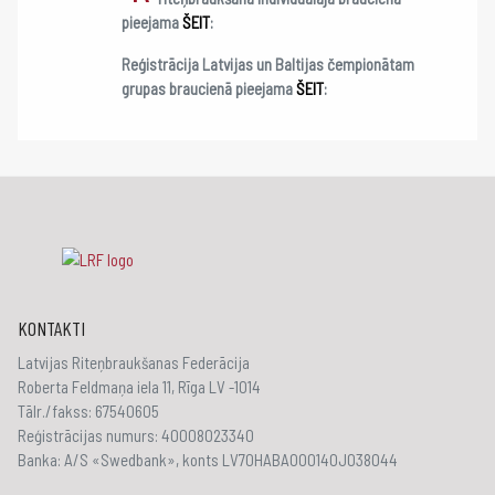
pieejama
ŠEIT
:
Reģistrācija Latvijas un Baltijas čempionātam
grupas braucienā pieejama
ŠEIT
:
KONTAKTI
Latvijas Riteņbraukšanas Federācija
Roberta Feldmaņa iela 11, Rīga LV -1014
Tālr./fakss: 67540605
Reģistrācijas numurs: 40008023340
Banka: A/S «Swedbank», konts LV70HABA000140J038044