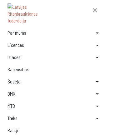
×
Par mums
Licences
Izlases
Sacensības
Šoseja
BMX
MTB
Treks
Rangi