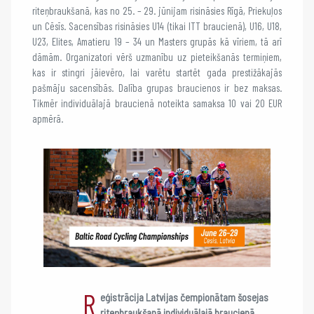
riteņbraukšanā, kas no 25. – 29. jūnijam risināsies Rīgā, Priekuļos
un Cēsīs. Sacensības risināsies U14 (tikai ITT braucienā), U16, U18,
U23, Elites, Amatieru 19 – 34 un Masters grupās kā vīriem, tā arī
dāmām. Organizatori vērš uzmanību uz pieteikšanās termiņiem,
kas ir stingri jāievēro, lai varētu startēt gada prestižākajās
pašmāju sacensībās. Dalība grupas braucienos ir bez maksas.
Tikmēr individuālajā braucienā noteikta samaksa 10 vai 20 EUR
apmērā.
R
eģistrācija Latvijas čempionātam šosejas
riteņbraukšanā individuālajā braucienā