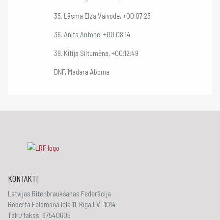
35. Lāsma Elza Vaivode, +00:07:25
36. Anita Antone, +00:08:14
39. Kitija Siltumēna, +00:12:49
DNF, Madara Āboma
KONTAKTI
Latvijas Riteņbraukšanas Federācija
Roberta Feldmaņa iela 11, Rīga LV -1014
Tālr./fakss: 67540605