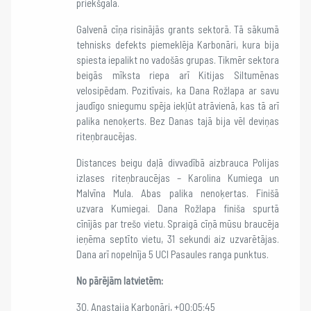
priekšgalā.
Galvenā cīņa risinājās grants sektorā. Tā sākumā
tehnisks defekts piemeklēja Karbonāri, kura bija
spiesta iepalikt no vadošās grupas. Tikmēr sektora
beigās mīksta riepa arī Kitijas Siltumēnas
velosipēdam. Pozitīvais, ka Dana Rožlapa ar savu
jaudīgo sniegumu spēja iekļūt atrāvienā, kas tā arī
palika nenoķerts. Bez Danas tajā bija vēl deviņas
riteņbraucējas.
Distances beigu daļā divvadībā aizbrauca Polijas
izlases riteņbraucējas – Karolina Kumiega un
Malvīna Mula. Abas palika nenoķertas. Finišā
uzvara Kumiegai. Dana Rožlapa finiša spurtā
cīnījās par trešo vietu. Spraigā cīņā mūsu braucēja
ieņēma septīto vietu, 31 sekundi aiz uzvarētājas.
Dana arī nopelnīja 5 UCI Pasaules ranga punktus.
No pārējām latvietēm:
30. Anastaija Karbonāri, +00:05:45