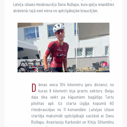
Latvija izlases riteņbraucēja Dana Rožlapa, kura spēja iesaistīties
atrāvienā, tajā esot viena no spēcīgākajām braucējām.
D
āmas veica 104 kilometru garu distanci, no
kuras 8 kilometri bija grants sektors. Beigu
daļa tika veikt pa kāpumiem bagātīgo Tartu
pilsētas apli. Uz starta izgāja kopumā 60
riteņbraucējas no 11 komandām. Latvijas izlase
startēja maksimāli spēcīgākajā sastāvā ar Danu
Rožlapu, Anastasiju Karbonāri un Kitiju Siltumēnu