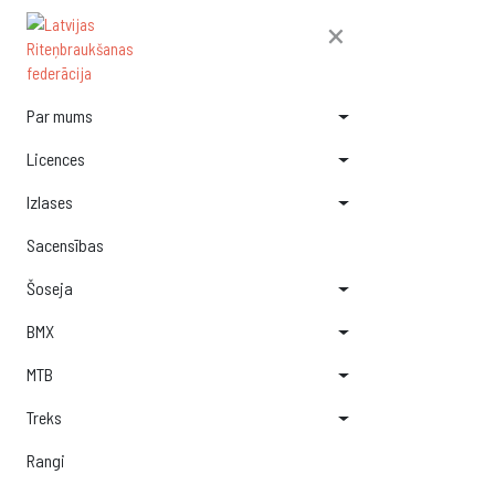
×
Par mums
Licences
Izlases
Sacensības
Šoseja
BMX
MTB
Treks
Rangi