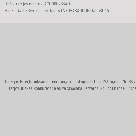
Reģistrācijas numurs: 40008023340
Banka: A/S «Swedbank», konts LV70HABA000140J038044
Latvijas Riteņbraukšanas federācija ir noslēgusi 12.05.2023. līgumu Nr. S
“Starptautiskās konkurētspējas veicināšana” ietvaros, ko līdzfinansē Eirop