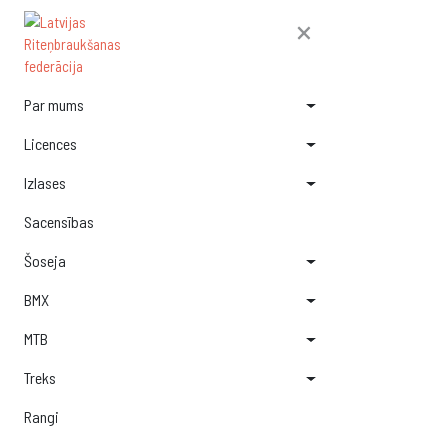
×
Par mums
Licences
Izlases
Sacensības
Šoseja
BMX
MTB
Treks
Rangi