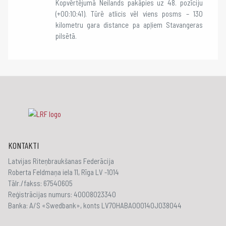
Kopvērtējumā Neilands pakāpies uz 48. pozīciju
(+00:10:41). Tūrē atlicis vēl viens posms – 130
kilometru gara distance pa apļiem Stavangeras
pilsētā.
KONTAKTI
Latvijas Riteņbraukšanas Federācija
Roberta Feldmaņa iela 11, Rīga LV -1014
Tālr./fakss: 67540605
Reģistrācijas numurs: 40008023340
Banka: A/S «Swedbank», konts LV70HABA000140J038044