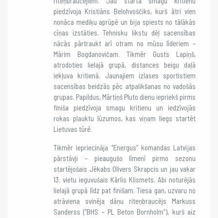
riteņbraucējiem. Jau startā smagu kritienu
piedzīvoja Kristiāns Belohvoščiks, kurš ātri vien
nonāca mediķu aprūpē un bija spiests no tālākās
cīņas izstāties. Tehnisku likstu dēļ sacensības
nācās pārtraukt arī otram no mūsu līderiem –
Mārim Bogdanovičam. Tikmēr Gusts Lapiņš,
atrodoties lielajā grupā, distances beigu daļā
iekļuva kritienā. Jaunajiem izlases sportistiem
sacensības beidzās pēc atpalikšanas no vadošās
grupas. Papildus, Mārtiņš Pluto dienu iepriekš pirms
finiša piedzīvoja smagu kritienu un iedzīvojās
rokas plauktu lūzumos, kas viņam liegs startēt
Lietuvas tūrē.
Tikmēr iepriecināja “Energus” komandas Latvijas
pārstāvji – pieaugušo līmenī pirmo sezonu
startējošais Jēkabs Olivers Skrapcis un jau vakar
13. vietu ieguvušais Kārlis Klismets. Abi noturējās
lielajā grupā līdz pat finišam. Tiesa gan, uzvaru no
atrāviena svinēja dāņu riteņbraucējs Markuss
Sanderss (“BHS – PL Beton Bornholm”), kurš aiz