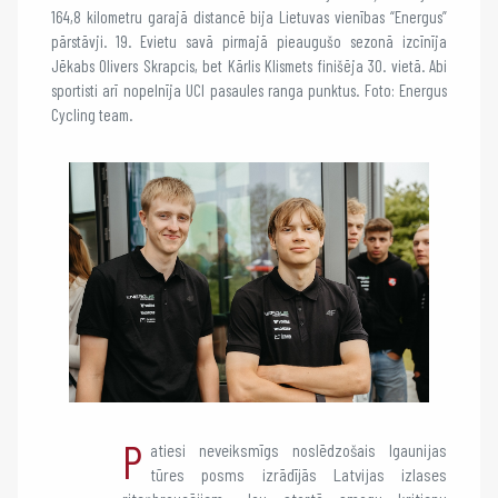
164,8 kilometru garajā distancē bija Lietuvas vienības “Energus”
pārstāvji. 19. Evietu savā pirmajā pieaugušo sezonā izcīnīja
Jēkabs Olivers Skrapcis, bet Kārlis Klismets finišēja 30. vietā. Abi
sportisti arī nopelnīja UCI pasaules ranga punktus. Foto: Energus
Cycling team.
P
atiesi neveiksmīgs noslēdzošais Igaunijas
tūres posms izrādījās Latvijas izlases