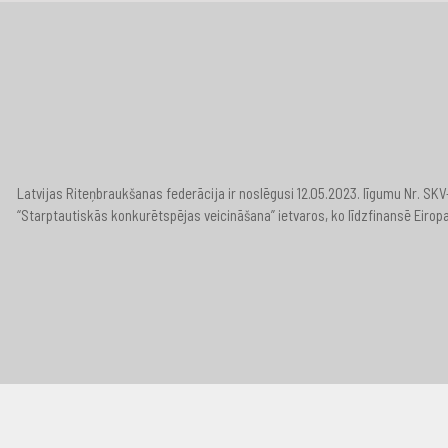
Latvijas Riteņbraukšanas federācija ir noslēgusi 12.05.2023. līgumu Nr. S
“Starptautiskās konkurētspējas veicināšana” ietvaros, ko līdzfinansē Eirop