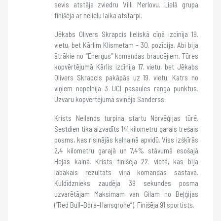
sevis atstāja zviedru Villi Merlovu. Lielā grupa
finišēja ar nelielu laika atstarpi.
Jēkabs Olivers Skrapcis lieliskā cīņā izcīnīja 19.
vietu, bet Kārlim Klismetam – 30. pozīcija. Abi bija
ātrākie no “Energus” komandas braucējiem. Tūres
kopvērtējumā Kārlis izcīnīja 17. vietu, bet Jēkabs
Olivers Skrapcis pakāpās uz 19. vietu. Katrs no
viņiem nopelnīja 3 UCI pasaules ranga punktus.
Uzvaru kopvērtējumā svinēja Sanderss.
Krists Neilands turpina startu Norvēģijas tūrē.
Sestdien tika aizvadīts 141 kilometru garais trešais
posms, kas risinājās kalnainā apvidū. Viss izšķīrās
2,4 kilometru garajā un 7,4% stāvumā esošajā
Hejas kalnā. Krists finišēja 22. vietā, kas bija
labākais rezultāts viņa komandas sastāvā.
Kuldīdznieks zaudēja 39 sekundes posma
uzvarētājam Maksimam van Gilam no Beļģijas
(“Red Bull–Bora–Hansgrohe”). Finišēja 91 sportists.