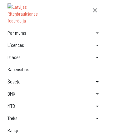
×
Par mums
Licences
Izlases
Sacensības
Šoseja
BMX
MTB
Treks
Rangi