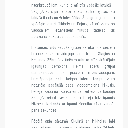
riteņbraucējiem, kur bija arī trīs vadošie latvieši –
Skujiņš, kurš pirms starta atzina, ka nejūtas īsti
labi, Neilands un Belohvoščiks. Šajā grupiņā bija arī
spēcīgie igauņi Mikhels un Pajurs, kā arī viens no
vadošajiem lietuviešiem Mikutis, tādējādi šis
atrāviens izskatījās daudzsološs.
Distances vidū vadošā grupa saruka līdz sešiem
braucējiem, kuru vidū joprojām atradās Skujiņš un
Neilands. 35km līdz finišam atkrita arī divkārtējais
Igaunijas čempions Reims, līderu grupai
samazinoties līdz pieciem riteņbraucējiem.
Priekšpēdējā apļa beigās līderu tempu vairs
neturēja pagājušā gada vicečempions Mikutis.
Pēdējā kāpumā konkurentus vēlreiz pārbaudīja
Skujiņš, veicot rāvienu, kam turēja līdz igaunis
Mikhels. Neilands ar igauni Meeuibo sāka zaudēt
pāris sekundes.
Pēdējā apļa sākumā Skujiņš ar Mikhelsu labi
sastrādājās un pārsvaru palielināja. Tā kā Mikhels