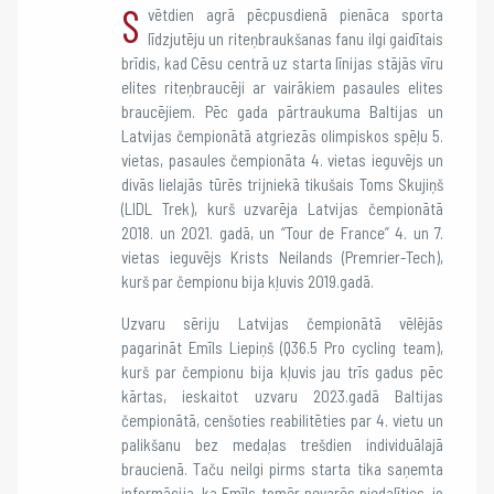
S
vētdien agrā pēcpusdienā pienāca sporta
līdzjutēju un riteņbraukšanas fanu ilgi gaidītais
brīdis, kad Cēsu centrā uz starta līnijas stājās vīru
elites riteņbraucēji ar vairākiem pasaules elites
braucējiem. Pēc gada pārtraukuma Baltijas un
Latvijas čempionātā atgriezās olimpiskos spēļu 5.
vietas, pasaules čempionāta 4. vietas ieguvējs un
divās lielajās tūrēs trijniekā tikušais Toms Skujiņš
(LIDL Trek), kurš uzvarēja Latvijas čempionātā
2018. un 2021. gadā, un “Tour de France” 4. un 7.
vietas ieguvējs Krists Neilands (Premrier-Tech),
kurš par čempionu bija kļuvis 2019.gadā.
Uzvaru sēriju Latvijas čempionātā vēlējās
pagarināt Emīls Liepiņš (Q36.5 Pro cycling team),
kurš par čempionu bija kļuvis jau trīs gadus pēc
kārtas, ieskaitot uzvaru 2023.gadā Baltijas
čempionātā, cenšoties reabilitēties par 4. vietu un
palikšanu bez medaļas trešdien individuālajā
braucienā. Taču neilgi pirms starta tika saņemta
informācija, ka Emīls tomēr nevarēs piedalīties, jo