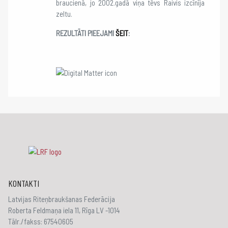
braucienā, jo 2002.gadā viņa tēvs Raivis izcīnīja
zeltu.
REZULTĀTI PIEEJAMI
ŠEIT
:
KONTAKTI
Latvijas Riteņbraukšanas Federācija
Roberta Feldmaņa iela 11, Rīga LV -1014
Tālr./fakss: 67540605