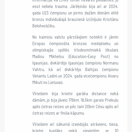
esot neliela trauma. Jārēķinās bija arī ar 2024.
gada U23 čempionu un pirms dažām dienām elitē
bronzu individuālajā braucienā izcīnījušo Kristiānu
Belohvoščiku.
No kaimiņu valstu pārstāvjiem noteikti ir jāmin
Eiropas čempionāta bronzas medaļnieku un
olimpiskajās spēlēs trīsdesmitniekā tikušais
Madisu Mikhelsu (Education-Easy Post) no
Igaunijas, divkārtējo Igaunijas čempionu Normanu
Vahtru, kā arī divkārtējo Baltijas čempionu
Venantu Lašini un 2024. gada vicečempionu Aivaru
Mikuti no Lietuvas.
Vīriešiem bija krietni garāka distance nekā
dāmām, jo bija jāveic 176km. 18,5km garais Priekuļu
aplis četras reizes un pēc tam 20km Cēsu aplis arī
četras reizes ar finiša kāpumu.
Vīriešiem arī sākumā izveidojās atrāviens, tiesa,
krietni kuplāks nekā sievietēm ar 10