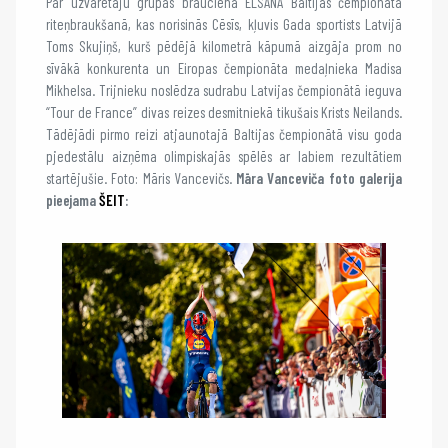
Par uzvarētāju grupas braucienā ELSANA Baltijas čempionātā
riteņbraukšanā, kas norisinās Cēsīs, kļuvis Gada sportists Latvijā
Toms Skujiņš, kurš pēdējā kilometrā kāpumā aizgāja prom no
sīvākā konkurenta un Eiropas čempionāta medaļnieka Madisa
Mikhelsa. Trijnieku noslēdza sudrabu Latvijas čempionātā ieguva
“Tour de France” divas reizes desmitniekā tikušais Krists Neilands.
Tādējādi pirmo reizi atjaunotajā Baltijas čempionātā visu goda
pjedestālu aizņēma olimpiskajās spēlēs ar labiem rezultātiem
startējušie. Foto: Māris Vancevičs.
Māra Vanceviča foto galerija
pieejama
ŠEIT
: