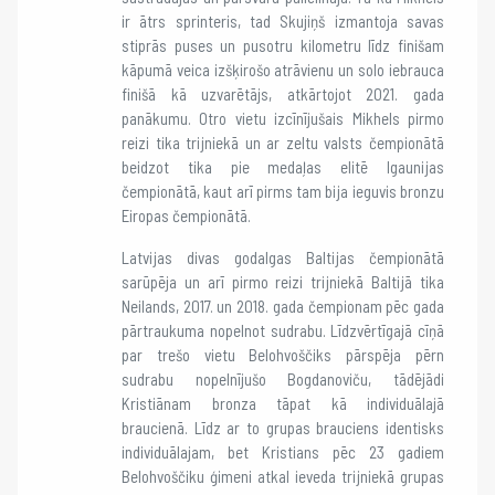
ir ātrs sprinteris, tad Skujiņš izmantoja savas
stiprās puses un pusotru kilometru līdz finišam
kāpumā veica izšķirošo atrāvienu un solo iebrauca
finišā kā uzvarētājs, atkārtojot 2021. gada
panākumu. Otro vietu izcīnījušais Mikhels pirmo
reizi tika trijniekā un ar zeltu valsts čempionātā
beidzot tika pie medaļas elitē Igaunijas
čempionātā, kaut arī pirms tam bija ieguvis bronzu
Eiropas čempionātā.
Latvijas divas godalgas Baltijas čempionātā
sarūpēja un arī pirmo reizi trijniekā Baltijā tika
Neilands, 2017. un 2018. gada čempionam pēc gada
pārtraukuma nopelnot sudrabu. Līdzvērtīgajā cīņā
par trešo vietu Belohvoščiks pārspēja pērn
sudrabu nopelnījušo Bogdanoviču, tādējādi
Kristiānam bronza tāpat kā individuālajā
braucienā. Līdz ar to grupas brauciens identisks
individuālajam, bet Kristians pēc 23 gadiem
Belohvoščiku ģimeni atkal ieveda trijniekā grupas