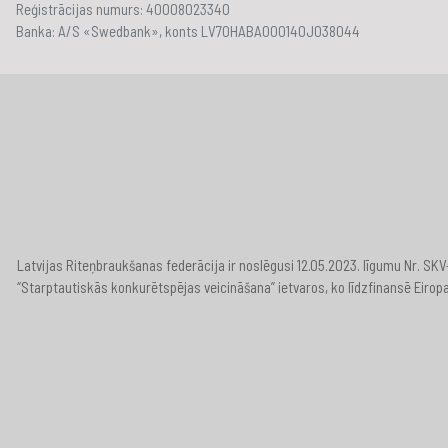
Reģistrācijas numurs: 40008023340
Banka: A/S «Swedbank», konts LV70HABA000140J038044
Latvijas Riteņbraukšanas federācija ir noslēgusi 12.05.2023. līgumu Nr. S
“Starptautiskās konkurētspējas veicināšana” ietvaros, ko līdzfinansē Eirop