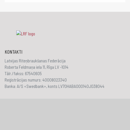
KONTAKTI
Latvijas Riteņbraukšanas Federācija
Roberta Feldmaņa iela 11, Rīga LV -1014
Tālr./fakss: 67540605
Reģistrācijas numurs: 40008023340
Banka: A/S «Swedbank», konts LV70HABA000140J038044