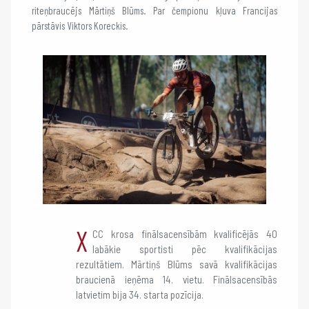
riteņbraucējs Mārtiņš Blūms. Par čempionu kļuva Francijas
pārstāvis Viktors Koreckis.
X
CC krosa finālsacensībām kvalificējās 40
labākie sportisti pēc kvalifikācijas
rezultātiem. Mārtiņš Blūms savā kvalifikācijas
braucienā ieņēma 14. vietu. Finālsacensībās
latvietim bija 34. starta pozīcija.