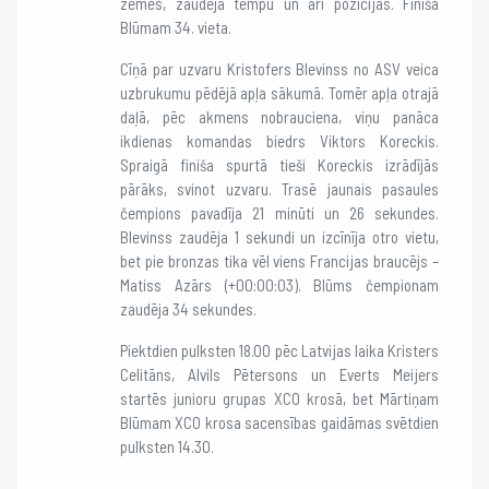
zemes, zaudēja tempu un arī pozīcijas. Finišā
Blūmam 34. vieta.
Cīņā par uzvaru Kristofers Blevinss no ASV veica
uzbrukumu pēdējā apļa sākumā. Tomēr apļa otrajā
daļā, pēc akmens nobrauciena, viņu panāca
ikdienas komandas biedrs Viktors Koreckis.
Spraigā finiša spurtā tieši Koreckis izrādījās
pārāks, svinot uzvaru. Trasē jaunais pasaules
čempions pavadīja 21 minūti un 26 sekundes.
Blevinss zaudēja 1 sekundi un izcīnīja otro vietu,
bet pie bronzas tika vēl viens Francijas braucējs –
Matiss Azārs (+00:00:03). Blūms čempionam
zaudēja 34 sekundes.
Piektdien pulksten 18.00 pēc Latvijas laika Kristers
Celitāns, Alvils Pētersons un Everts Meijers
startēs junioru grupas XCO krosā, bet Mārtiņam
Blūmam XCO krosa sacensības gaidāmas svētdien
pulksten 14.30.