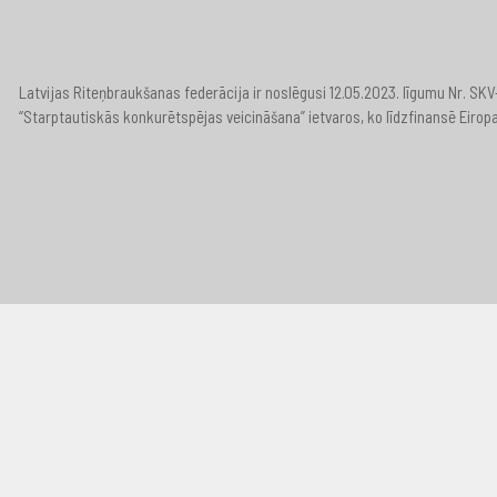
Latvijas Riteņbraukšanas federācija ir noslēgusi 12.05.2023. līgumu Nr. S
“Starptautiskās konkurētspējas veicināšana” ietvaros, ko līdzfinansē Eirop