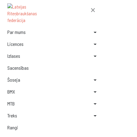
×
Par mums
Licences
Izlases
Sacensības
Šoseja
BMX
MTB
Treks
Rangi