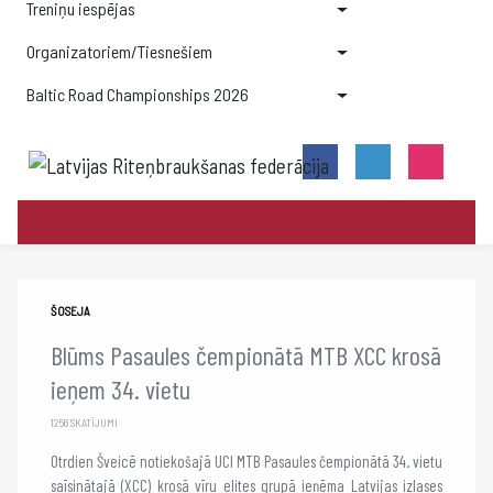
Treniņu iespējas
Organizatoriem/Tiesnešiem
Baltic Road Championships 2026
ŠOSEJA
Blūms Pasaules čempionātā MTB XCC krosā
ieņem 34. vietu
1256 SKATĪJUMI
Otrdien Šveicē notiekošajā UCI MTB Pasaules čempionātā 34. vietu
saīsinātajā (XCC) krosā vīru elites grupā ieņēma Latvijas izlases