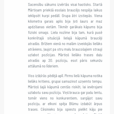
Sacensību sākums izvērtās visai haotisks. Startā
Mārtiņam priekšā esošais braucējs nespēja laikus
ieklipsēt kurpi pedālī. Grupa ātri izstiepās. Viena
kilometra garais aplis bija ļoti šaurs ar maz
apdzīšanas vietām. Tikmēr garākais kāpums bija
fiziski smags. Liela nozīme bija tam, kurā pusē
konkrētajā situācijā lielajā kāpumā braucēji
atradās. Brīžiem vienā no malām izveidojās lielāks
atrāviens, ļaujot pa otru malu braucošajiem strauji
uzlabot pozīcijas. Mārtiņš lielāko trases daļu
atradās ap 20. pozīciju, esot pāris sekunžu
attālumā no līderiem.
Viss izšķīrās pēdējā aplī. Pirms lielā kāpuma notika
lielāks kritiens, grupai samazinot uzņemto tempu.
Mārtiņš šajā kāpumā centās riskēt, lai ievērojami
uzlabotu savu pozīciju. Viņš brauca gar pašu lentu,
tomēr viens no konkurentiem, sargājot savu
pozīciju, ar elkoni spēja Blūmu izdabūt ārpus
trases. Cēsinieks bija spiests pielikt kāju pie