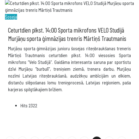
Šoseja
Ceturtdien plkst. 14:00 Sporta mikrofons VELO Studijā
Murjāņu sporta ģimnāzijas trenris Mārtiņš Trautmanis
Murjāņu sporta ģimnāzijas junioru šosejas riteņbraukšanas treneris
Mārtiņš Trautmanis ceturtdien plkst. 14:00 viesosies Sporta
mikrofons “Velo Studijā”. Gaidāma interesanta saruna par sportistu
dzīvi Murjāņu “burbulī”, treniņiem ziemā, trenera darbu, Murjāņu
nozīmi Latvijas riteņbraukšanā, audzēkņu ambīcijām un elkiem,
distanču slēpošanas lomu treniņprocesā, Latvijas reģioniem, paša
karjeras spilgtākajiem brīžiem.
Hits
2322