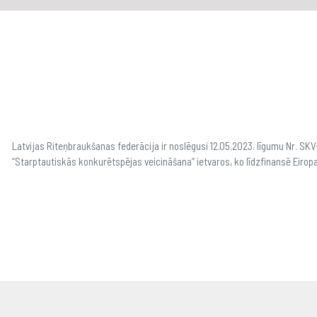
Latvijas Riteņbraukšanas federācija ir noslēgusi 12.05.2023. līgumu Nr. S
“Starptautiskās konkurētspējas veicināšana” ietvaros, ko līdzfinansē Eirop