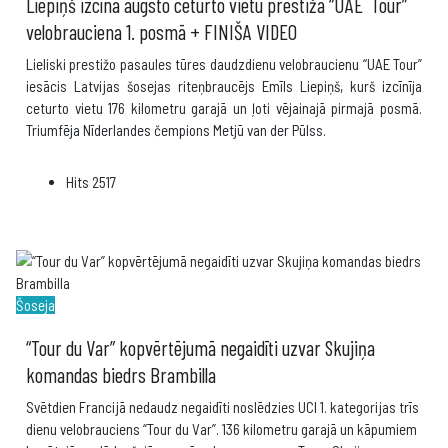
Liepiņš izcīna augsto ceturto vietu prestižā “UAE Tour”
velobrauciena 1. posmā + FINIŠA VIDEO
Lieliski prestižo pasaules tūres daudzdienu velobraucienu “UAE Tour”
iesācis Latvijas šosejas riteņbraucējs Emīls Liepiņš, kurš izcīnīja
ceturto vietu 176 kilometru garajā un ļoti vējainajā pirmajā posmā.
Triumfēja Nīderlandes čempions Metjū van der Pūlss.
Hits
2517
Šoseja
“Tour du Var” kopvērtējumā negaidīti uzvar Skujiņa
komandas biedrs Brambilla
Svētdien Francijā nedaudz negaidīti noslēdzies UCI 1. kategorijas trīs
dienu velobrauciens “Tour du Var”. 136 kilometru garajā un kāpumiem