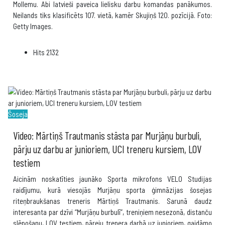
Mollemu. Abi latvieši paveica lielisku darbu komandas panākumos.
Neilands tiks klasificēts 107. vietā, kamēr Skujiņš 120. pozīcijā. Foto:
Getty Images.
Hits
2132
Šoseja
Video: Mārtiņš Trautmanis stāsta par Murjāņu burbuli,
pārju uz darbu ar junioriem, UCI treneru kursiem, LOV
testiem
Aicinām noskatīties jaunāko Sporta mikrofons VELO Studijas
raidījumu, kurā viesojās Murjāņu sporta ģimnāzijas šosejas
riteņbraukšanas treneris Mārtiņš Trautmanis. Sarunā daudz
interesanta par dzīvi “Murjāņu burbulī”, treniņiem nesezonā, distanču
slēpošanu, LOV testiem, pāreju trenera darbā uz junioriem, gaidāmo