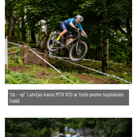
“cb – xp” Latvijas kauss MTB XCO ar trešo posmu turpināsies
Saldū
Hits
228