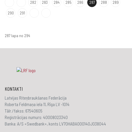
282
283
284
285
286
287
288
289
290
291
287 lapa no 294
KONTAKTI
Latvijas Riteņbraukšanas Federācija
Roberta Feldmaņa iela 11, Rīga LV -1014
Tālr./fakss: 67540605
Reģistrācijas numurs: 40008023340
Banka: A/S «Swedbank», konts LV70HABA000140J038044