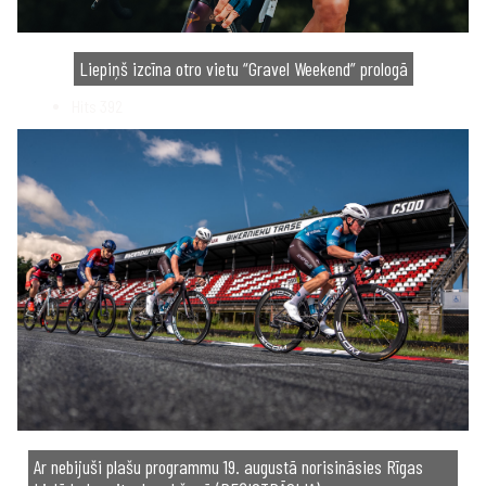
Liepiņš izcīna otro vietu “Gravel Weekend” prologā
Hits
392
Ar nebijuši plašu programmu 19. augustā norisināsies Rīgas