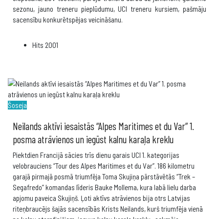
sezonu, jauno treneru pieplūdumu, UCI treneru kursiem, pašmāju
sacensību konkurētspējas veicināšanu.
Hits
2001
Šoseja
Neilands aktīvi iesaistās “Alpes Maritimes et du Var” 1.
posma atrāvienos un iegūst kalnu karaļa kreklu
Piektdien Francijā sācies trīs dienu garais UCI 1. kategorijas
velobrauciens “Tour des Alpes Maritimes et du Var”. 186 kilometru
garajā pirmajā posmā triumfēja Toma Skujiņa pārstāvētās “Trek –
Segafredo” komandas līderis Bauke Mollema, kura labā lielu darba
apjomu paveica Skujiņš. Ļoti aktīvs atrāvienos bija otrs Latvijas
riteņbraucējs šajās sacensībās Krists Neilands, kurš triumfēja vienā