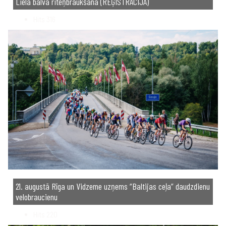
Lielā balva riteņbraukšanā (REĢISTRĀCIJA)
Hits
316
21. augustā Rīga un Vidzeme uzņems “Baltijas ceļa” daudzdienu
velobraucienu
Hits
220