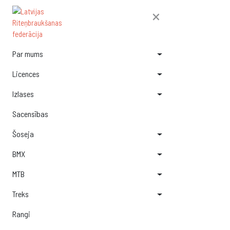
×
Par mums
Licences
Izlases
Sacensības
Šoseja
BMX
MTB
Treks
Rangi