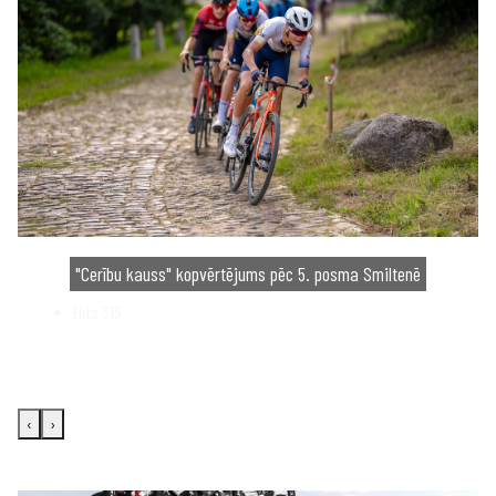
"Cerību kauss" kopvērtējums pēc 5. posma Smiltenē
Hits
315
‹
›