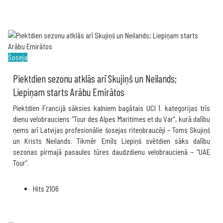
Šoseja
Piektdien sezonu atklās arī Skujiņš un Neilands;
Liepiņam starts Arābu Emirātos
Piektdien Francijā sāksies kalniem bagātais UCI 1. kategorijas trīs
dienu velobrauciens “Tour des Alpes Maritimes et du Var”, kurā dalību
ņems arī Latvijas profesionālie šosejas riteņbraucēji – Toms Skujiņš
un Krists Neilands. Tikmēr Emīls Liepiņš svētdien sāks dalību
sezonas pirmajā pasaules tūres daudzdienu velobraucienā – “UAE
Tour”.
Hits
2106