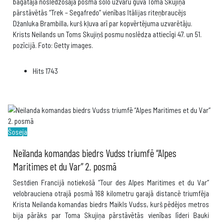
bagātajā noslēdzošajā posmā solo uzvaru guva Toma Skujiņa
pārstāvētās “Trek – Segafredo” vienības Itālijas riteņbraucējs
Džanluka Brambilla, kurš kļuva arī par kopvērtējuma uzvarētāju.
Krists Neilands un Toms Skujiņš posmu noslēdza attiecīgi 47. un 51.
pozīcijā. Foto: Getty images.
Hits
1743
Šoseja
Neilanda komandas biedrs Vudss triumfē “Alpes
Maritimes et du Var” 2. posmā
Sestdien Francijā notiekošā “Tour des Alpes Maritimes et du Var”
velobrauciena otrajā posmā 168 kilometru garajā distancē triumfēja
Krista Neilanda komandas biedrs Maikls Vudss, kurš pēdējos metros
bija pārāks par Toma Skujiņa pārstāvētās vienības līderi Bauki