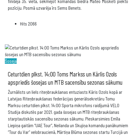
finišēja 35. vietā, sekmējot komandas biedra Mateo Mosketi piekto
pozīciju. Posmā uzvarēja īrs Sems Benets.
Hits
2066
Šoseja
Ceturtdien plkst. 14:00 Toms Markss un Kārlis Ozols
apspriedīs šosejas un MTB sacensību sezonas sākumu
Žurnālists un liels riteņbraukšanas entuziasts Kāris Ozols kopā ar
Latvijas Riteņbraukšanas federācijas ģenerālsekretāru Tomu
Marksu ceturtdien plkst. 14:00 Sporta mikrofons raidījumā VELO
Studija diskutēs par 2021. gada šosejas un MTB riteņbraukšanas
starptautiskās sacensību sezonas sākumu. Pieskarsimies Emīla
Liepiņa gaitām “UAE Tour”, Neilanda un Skujiņa komandu panākumiem
“Tour du Var” velobraucienā, Mārtiņa Blūma sezonas startu Turcijā un