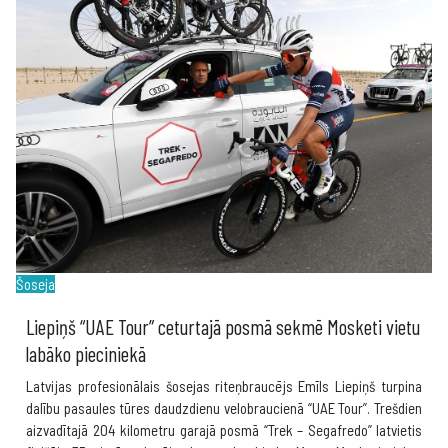
Šoseja
Liepiņš “UAE Tour” ceturtajā posmā sekmē Mosketi vietu
labāko pieciniekā
Latvijas profesionālais šosejas riteņbraucējs Emīls Liepiņš turpina
dalību pasaules tūres daudzdienu velobraucienā “UAE Tour”. Trešdien
aizvadītajā 204 kilometru garajā posmā “Trek – Segafredo” latvietis