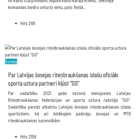
no kalnu starpfinišiem, ieguva kalnu karaļa kreklu, sekmēja
komandas biedra ceturto vietu, pats finišā
...
Hits
2191
Šoseja
Par Latvijas šosejas riteņbraukšanas izlašu oficiālo
sporta uztura partneri kļūst “SiS”
Par sadarbību 2021. gada sezonā vienojusies Latvijas
Riteņbraukšanas federācijas un sporta uztura ražotājs “SiS”.
Sadarbība paredz atbalstu Latvijas šosejas riteņbraukšanas izlašu
sportistiem, kā arī lielākajām pašmāju šosejas un MTB
riteņbraukšanas sacensībām.
Hits
2158